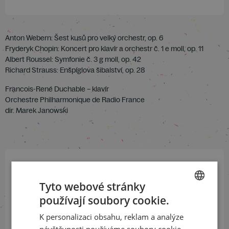
Anton Webern: Šest kusů pro velký orchestr, op. 6
Fryderyk Chopin: Koncert pro klavír a orchestr č. 1 e moll, op. 11
Albert Roussel: Symfonie č. 3 g moll, op. 42
Richard Strauss: Enšpíglova šibalství, op. 28
Francois-René Duchable – klavír
Orchestre Philharmonique de Radio France
dir. Marek Janowski
Přihlaste se k našemu newsletteru
Tyto webové stránky
a buďte jako první v obraze
používají soubory cookie.
CZECH
K personalizaci obsahu, reklam a analýze
ODEBÍRAT NEWSLETTER
ENGLISH