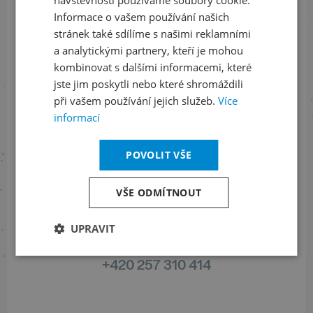
návštěvnosti používáme soubory cookie.
Informace o vašem používání našich
stránek také sdílíme s našimi reklamními
Sledujte nás na sociálních sítích
a analytickými partnery, kteří je mohou
kombinovat s dalšími informacemi, které
LinkedIn
flickr
jste jim poskytli nebo které shromáždili
při vašem používání jejich služeb.
Více
informací
Informace o stavu objednávek
POVOLIT VŠE
+420 461 049 232
VŠE ODMÍTNOUT
UPRAVIT
Informace o programu
+420 257 310 414