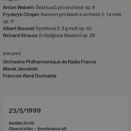
Anton Webern
: Šest kusů pro orchestr op. 6
Fryderyk Chopin
: Koncert pro klavír a orchestr č. 1 e moll
op. 11
Albert Roussel
: Symfonie č. 3 g moll op. 42
Richard Strauss
: Enšpíglova šibalství op. 28
Interpreti
Orchestre Philharmonique de Radio France
Marek Janowski
Francois-René Duchable
23
/
5
/
1999
Neděle 20.00
Obecní dům – Smetanova síň