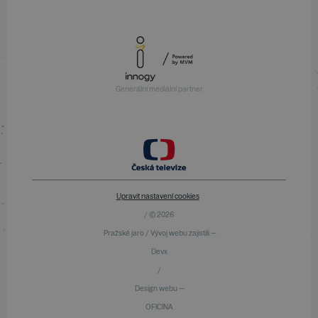
Generální mediální partner
Upravit nastavení cookies
/ © 2026
Pražské jaro / Vývoj webu zajistili —
Devx
/
Design webu —
OFICINA