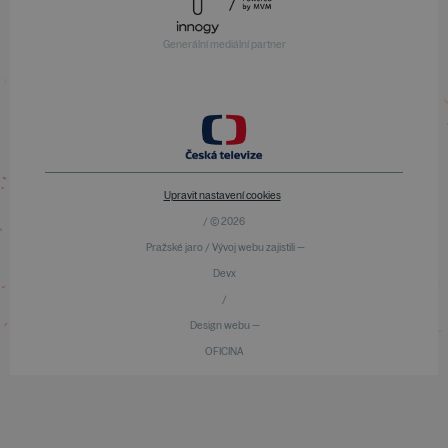
Generální mediální partner
Upravit nastavení cookies
/ © 2026
Pražské jaro / Vývoj webu zajistili —
Devx
/
Design webu —
OFICINA