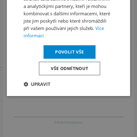
a analytickými partnery, kteří je mohou
LinkedIn
flickr
kombinovat s dalšími informacemi, které
jste jim poskytli nebo které shromáždili
při vašem používání jejich služeb.
Více
informací
Informace o stavu objednávek
+420 461 049 232
POVOLIT VŠE
VŠE ODMÍTNOUT
Informace o programu
UPRAVIT
+420 257 310 414
S finanční podporou