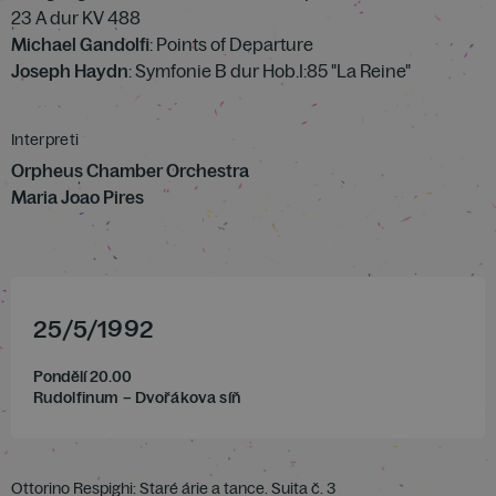
23 A dur KV 488
Michael Gandolfi
: Points of Departure
Joseph Haydn
: Symfonie B dur Hob.I:85 "La Reine"
Interpreti
Orpheus Chamber Orchestra
Maria Joao Pires
25
/
5
/
1992
Pondělí 20.00
Rudolfinum – Dvořákova síň
Ottorino Respighi: Staré árie a tance. Suita č. 3