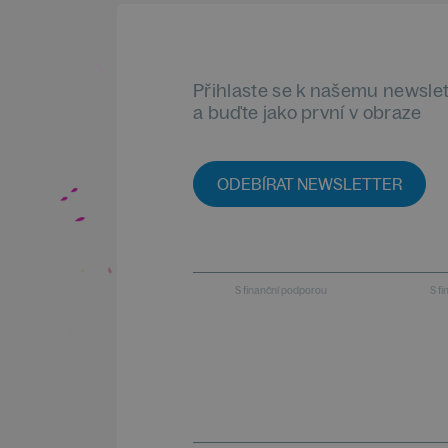
Přihlaste se k našemu newsle
a buďte jako první v obraze
ODEBÍRAT NEWSLETTER
S finanční podporou
S f