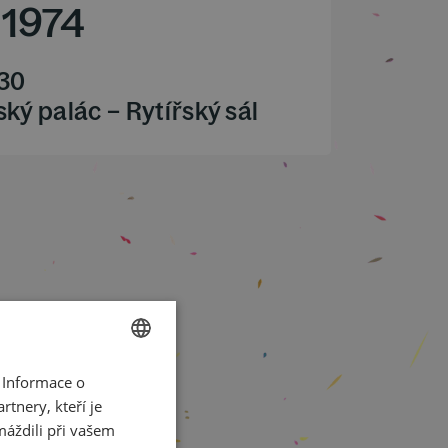
1974
.30
ký palác – Rytířský sál
 Informace o
CZECH
tnery, kteří je
ENGLISH
máždili při vašem