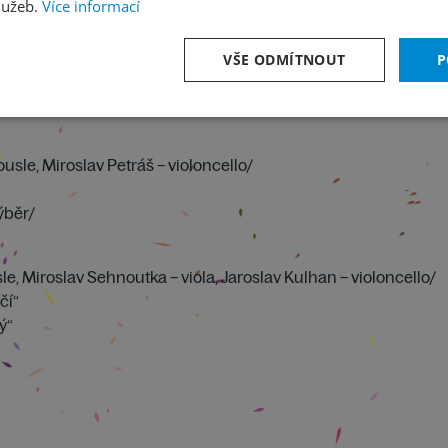
lužeb.
Více informací
VŠE ODMÍTNOUT
P
usle, Miroslav Petráš – violoncello/
ýběr/
usle, Miroslav Sehnoutka – viola, Jaroslav Kulhan – violoncello/
čí“
ý“