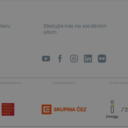
tteru
Sledujte nás na sociálních
sítích
LinkedIn
flickr
inanční podporou
Generální partner
Partner festiv