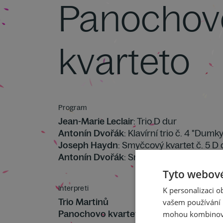
Panochov
kvarteto
Program
Jean-Marie Leclair
: Trio D dur
Antonín Dvořák
: Klavírní trio č. 4 "Dumk
Joseph Haydn
: Smyčcový kvartet č. 5 D 
Antonín Dvořák
: Smyčcový kvartet č. 12
Tyto webové
Interpreti
K personalizaci 
Trio Martinů
vašem používání n
Panochovo kvarteto
mohou kombinovat