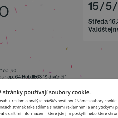
o
15
/
5
/
Středa 16
Valdštejns
y" op. 90
dur op. 64 Hob.III:63 "Skřivánčí"
 F dur op. 96 "Americký"
 stránky používají soubory cookie.
obsahu, reklam a analýze návštěvnosti používáme soubory cookie.
ašich stránek také sdílíme s našimi reklamními a analytickými par
 s dalšími informacemi, které jste jim poskytli nebo které shro