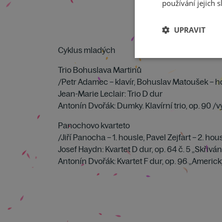
používání jejich s
UPRAVIT
Cyklus mladých
Trio Bohuslava Martinů
/Petr Adamec – klavír, Bohuslav Matoušek – ho
Jean-Marie Leclair: Trio D dur
Antonín Dvořák: Dumky. Klavírní trio, op. 90 /v
Panochovo kvarteto
/Jiří Panocha – 1. housle, Pavel Zejfart – 2. ho
Josef Haydn: Kvartet D dur, op. 64 č. 5 „Skřiván
Antonín Dvořák: Kvartet F dur, op. 96 „Americk