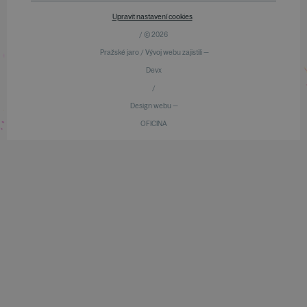
Upravit nastavení cookies
/ © 2026
Pražské jaro / Vývoj webu zajistili —
Devx
/
Design webu —
OFICINA