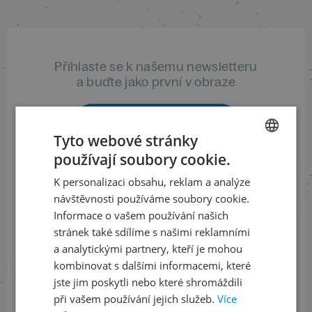
Přihlaste se k našemu newsletteru
a buďte jako první v obraze
ODEBÍRAT NEWSLETTER
Tyto webové stránky
používají soubory cookie.
CZECH
K personalizaci obsahu, reklam a analýze
Sledujte nás na sociálních sítích
ENGLISH
návštěvnosti používáme soubory cookie.
LinkedIn
flickr
Informace o vašem používání našich
stránek také sdílíme s našimi reklamními
a analytickými partnery, kteří je mohou
kombinovat s dalšími informacemi, které
Informace o stavu objednávek
jste jim poskytli nebo které shromáždili
při vašem používání jejich služeb.
Více
+420 461 049 232