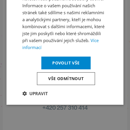
Informace o vašem používání našich
stránek také sdílíme s našimi reklamními
Sledujte nás na sociálních sítích
a analytickými partnery, kteří je mohou
kombinovat s dalšími informacemi, které
LinkedIn
flickr
jste jim poskytli nebo které shromáždili
při vašem používání jejich služeb.
Více
informací
Informace o stavu objednávek
POVOLIT VŠE
+420 461 049 232
VŠE ODMÍTNOUT
UPRAVIT
Informace o programu
+420 257 310 414