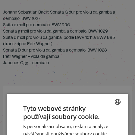
Johann Sebastian Bach: Sonáta G dur pro violu da gamba a
cembalo, BWV 1027
Suita e moll pro cembalo, BWV 996
Sonáta g moll pro violu da gamba a cembalo, BWV 1029
Suita d moll pro violu da gamba, podle BWV 1011 a BWV 995
(transkripce Petr Wagner)
Sonáta D dur pro violu da gamba a cembalo, BWV 1028
Petr Wagner – viola da gamba
Jacques Ogg – cembalo
Přihlaste se k našemu newsletteru
Tyto webové stránky
a buďte jako první v obraze
používají soubory cookie.
CZECH
ODEBÍRAT NEWSLETTER
K personalizaci obsahu, reklam a analýze
ENGLISH
návštěvnosti používáme soubory cookie.