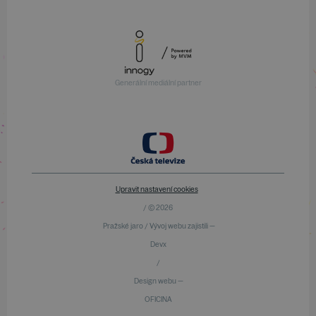
Generální mediální partner
Upravit nastavení cookies
/ © 2026
Pražské jaro / Vývoj webu zajistili —
Devx
/
Design webu —
OFICINA