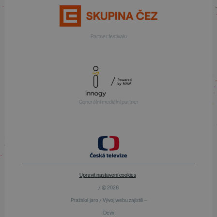
Partner festivalu
Generální mediální partner
Upravit nastavení cookies
/ © 2026
Pražské jaro / Vývoj webu zajistili —
Devx