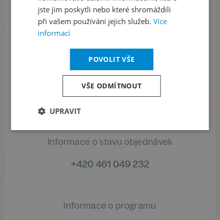
a buďte jako první v obraze
jste jim poskytli nebo které shromáždili
při vašem používání jejich služeb.
Více
ODEBÍRAT NEWSLETTER
informací
POVOLIT VŠE
Sledujte nás na sociálních sítích
VŠE ODMÍTNOUT
LinkedIn
flickr
UPRAVIT
Informace o stavu objednávek
+420 461 049 232
Informace o programu