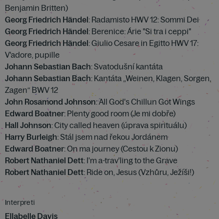
Benjamin Britten)
Georg Friedrich Händel
: Radamisto HWV 12: Sommi Dei
Georg Friedrich Händel
: Berenice: Árie "Si tra i ceppi"
Georg Friedrich Händel
: Giulio Cesare in Egitto HWV 17:
V'adore, pupille
Johann Sebastian Bach
: Svatodušní kantáta
Johann Sebastian Bach
: Kantáta „Weinen, Klagen, Sorgen,
Zagen“ BWV 12
John Rosamond Johnson
: All God's Chillun Got Wings
Edward Boatner
: Plenty good room (Je mi dobře)
Hall Johnson
: City called heaven (úprava spirituálu)
Harry Burleigh
: Stál jsem nad řekou Jordánem
Edward Boatner
: On ma journey (Cestou k Zionu)
Robert Nathaniel Dett
: I'm a-trav'ling to the Grave
Robert Nathaniel Dett
: Ride on, Jesus (Vzhůru, Ježíši!)
Interpreti
Ellabelle Davis