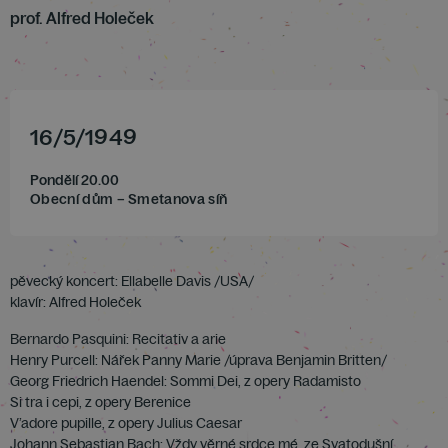
prof. Alfred Holeček
16
/
5
/
1949
Pondělí 20.00
Obecní dům – Smetanova síň
pěvecký koncert: Ellabelle Davis /USA/
klavír: Alfred Holeček
Bernardo Pasquini: Recitativ a arie
Henry Purcell: Nářek Panny Marie /úprava Benjamin Britten/
Georg Friedrich Haendel: Sommi Dei, z opery Radamisto
Si tra i cepi, z opery Berenice
V’adore pupille, z opery Julius Caesar
Johann Sebastian Bach: Vždy věrné srdce mé, ze Svatodušní