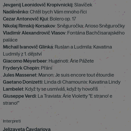
Jevgenij Leonidovič Kropivnickij
: Slavíček
Naděněnko
: Chtěl bych Vám mnoho říci
Cezar Antonovič Kjui
: Bolero op. 17
Nikolaj Rimskij-Korsakov
: Sněguročka: Arioso Sněguročky
Vladimír Alexandrovič Vlasov
: Fontána Bachčisarajského
paláce
Michail Ivanovič Glinka
: Ruslan a Ludmila: Kavatina
Ludmily z 1. dějství
Giacomo Meyerbeer
: Hugenoti: Árie Pážete
Fryderyk Chopin
: Přání
Jules Massenet
: Manon: Je suis encore tout étourdie
Gaetano Donizetti
: Linda di Chamounix: Kavatina Lindy
Lambelet
: Když ty se usmíváš, když ty hovoříš
Giuseppe Verdi
: La Traviata: Árie Violetty "E strano! e
strano!"
Interpreti
Jelizaveta Čavdarjova