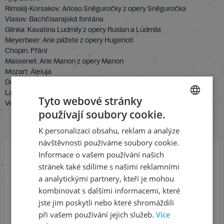
Rimskij-Korsakov: Arioso Sněguročky z opery Sněguročka
Vlasov: Bachčisarajská fontána
Glinka: Kavatina Ludmily z opery Ruslan a Ludmila
Meyerbeer: Arie pážete z opery Hugenoti
Chopin: Přání
Massenet: Arie Manon z opery Manon
Mozart: Aleluja
Donizetti: Kavatina Lindy z opery Linda di Chamonix
Lambelet: Když ty se usmíváš, když ty hovoříš
Tyto webové stránky
Verdi: Scéna a arie Violetty z opery La Traviata
používají soubory cookie.
CZECH
K personalizaci obsahu, reklam a analýze
ENGLISH
návštěvnosti používáme soubory cookie.
Informace o vašem používání našich
stránek také sdílíme s našimi reklamními
Přihlaste se k našemu newsletteru
a analytickými partnery, kteří je mohou
a buďte jako první v obraze
kombinovat s dalšími informacemi, které
jste jim poskytli nebo které shromáždili
ODEBÍRAT NEWSLETTER
při vašem používání jejich služeb.
Více