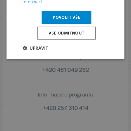
informací
Sledujte nás na sociálních sítích
POVOLIT VŠE
LinkedIn
flickr
VŠE ODMÍTNOUT
UPRAVIT
Informace o stavu objednávek
+420 461 049 232
Informace o programu
+420 257 310 414