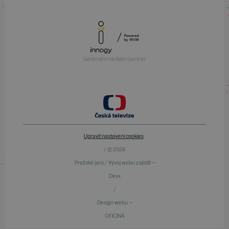
Generální mediální partner
Upravit nastavení cookies
/ © 2026
Pražské jaro / Vývoj webu zajistili —
Devx
/
Design webu —
OFICINA