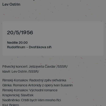
Lev Ostrin
20
/
5
/
1956
Neděle 20.00
Rudolfinum – Dvořákova síň
Pěvecký koncert: Jelizaveta Čavdar /SSSR/
klavír: Lev Ostrin /SSSR/
Rimskij-Korsakov: Radostný zpěv skřivánka
Glinka: Romance Antonidy z opery Ivan Susanin
Rimskij-Korsakov: Východní romance
Krapivnickij: Slavíček
Naděněnko: Chtěl bych Vám mnoho říci
Kjuj: Bolero