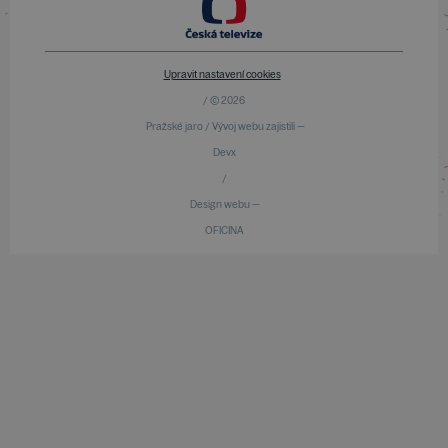
Upravit nastavení cookies
/ © 2026
Pražské jaro / Vývoj webu zajistili —
Devx
/
Design webu —
OFICINA