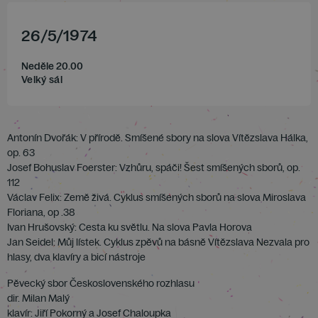
26
/
5
/
1974
Neděle 20.00
Velký sál
Antonín Dvořák: V přírodě. Smíšené sbory na slova Vítězslava Hálka,
op. 63
Josef Bohuslav Foerster: Vzhůru, spáči! Šest smíšených sborů, op.
112
Václav Felix: Země živá. Cyklus smíšených sborů na slova Miroslava
Floriana, op .38
Ivan Hrušovský: Cesta ku světlu. Na slova Pavla Horova
Jan Seidel: Můj lístek. Cyklus zpěvů na básně Vítězslava Nezvala pro
hlasy, dva klavíry a bicí nástroje
Pěvecký sbor Československého rozhlasu
dir. Milan Malý
klavír: Jiří Pokorný a Josef Chaloupka