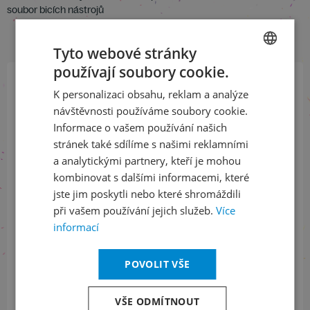
soubor bicích nástrojů
Tyto webové stránky
používají soubory cookie.
CZECH
K personalizaci obsahu, reklam a analýze
ENGLISH
Přihlaste se k našemu newsletteru
návštěvnosti používáme soubory cookie.
a buďte jako první v obraze
Informace o vašem používání našich
stránek také sdílíme s našimi reklamními
ODEBÍRAT NEWSLETTER
a analytickými partnery, kteří je mohou
kombinovat s dalšími informacemi, které
jste jim poskytli nebo které shromáždili
při vašem používání jejich služeb.
Více
Sledujte nás na sociálních sítích
informací
LinkedIn
flickr
POVOLIT VŠE
VŠE ODMÍTNOUT