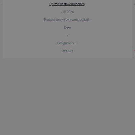
Upravit nastavení cookies
/ © 2026
Pražské jaro / Vývoj webu zajistili —
Devx
/
Design webu —
OFICINA