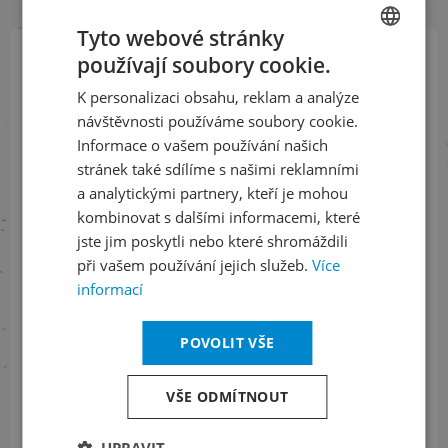
Tyto webové stránky
používají soubory cookie.
CZECH
Přihlaste se k našemu newsletteru
K personalizaci obsahu, reklam a analýze
ENGLISH
a buďte jako první v obraze
návštěvnosti používáme soubory cookie.
Informace o vašem používání našich
ODEBÍRAT NEWSLETTER
stránek také sdílíme s našimi reklamními
a analytickými partnery, kteří je mohou
kombinovat s dalšími informacemi, které
jste jim poskytli nebo které shromáždili
Sledujte nás na sociálních sítích
při vašem používání jejich služeb.
Více
informací
LinkedIn
flickr
POVOLIT VŠE
Informace o stavu objednávek
VŠE ODMÍTNOUT
+420 461 049 232
UPRAVIT