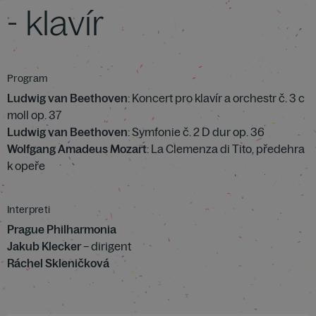
- klavír
Program
Ludwig van Beethoven
: Koncert pro klavír a orchestr č. 3 c
moll op. 37
Ludwig van Beethoven
: Symfonie č. 2 D dur op. 36
Wolfgang Amadeus Mozart
: La Clemenza di Tito, předehra
k opeře
Interpreti
Prague Philharmonia
Jakub Klecker
– dirigent
Ráchel Skleničková