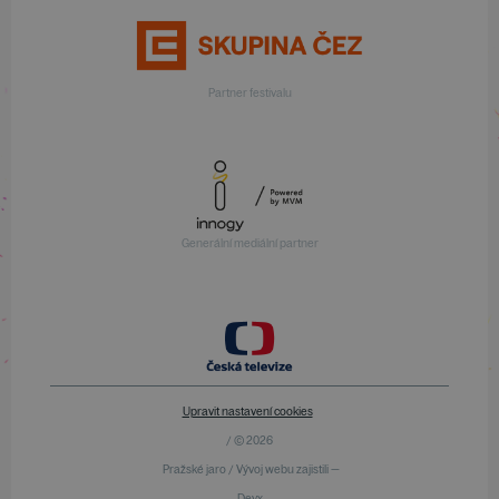
Partner festivalu
Generální mediální partner
Upravit nastavení cookies
/ © 2026
Pražské jaro / Vývoj webu zajistili —
Devx