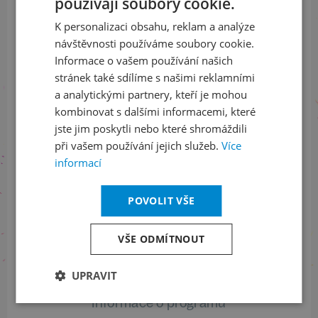
používají soubory cookie.
CZECH
a buďte jako první v obraze
K personalizaci obsahu, reklam a analýze
ENGLISH
návštěvnosti používáme soubory cookie.
ODEBÍRAT NEWSLETTER
Informace o vašem používání našich
stránek také sdílíme s našimi reklamními
a analytickými partnery, kteří je mohou
kombinovat s dalšími informacemi, které
Sledujte nás na sociálních sítích
jste jim poskytli nebo které shromáždili
LinkedIn
flickr
při vašem používání jejich služeb.
Více
informací
POVOLIT VŠE
Informace o stavu objednávek
VŠE ODMÍTNOUT
+420 461 049 232
UPRAVIT
Informace o programu