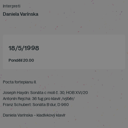
Interpreti
Daniela Varínska
18
/
5
/
1998
Pondělí 20.00
Pocta fortepianu II.
Joseph Haydn: Sonáta c moll č. 30, HOB XVI/20
Antonín Rejcha: 36 fug pro klavír /výběr/
Franz Schubert: Sonáta B dur, D 960
Daniela Varínska – kladívkový klavír