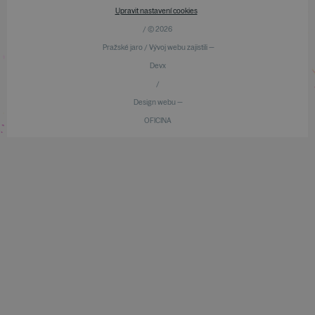
Upravit nastavení cookies
/ © 2026
Pražské jaro / Vývoj webu zajistili —
Devx
/
Design webu —
OFICINA