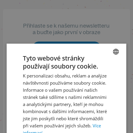
Přihlaste se k našemu newsletteru
a buďte jako první v obraze
ODEBÍRAT NEWSLETTER
Tyto webové stránky
používají soubory cookie.
CZECH
K personalizaci obsahu, reklam a analýze
Sledujte nás na sociálních sítích
ENGLISH
návštěvnosti používáme soubory cookie.
LinkedIn
flickr
Informace o vašem používání našich
stránek také sdílíme s našimi reklamními
a analytickými partnery, kteří je mohou
kombinovat s dalšími informacemi, které
Informace o stavu objednávek
jste jim poskytli nebo které shromáždili
při vašem používání jejich služeb.
Více
+420 461 049 232
informací