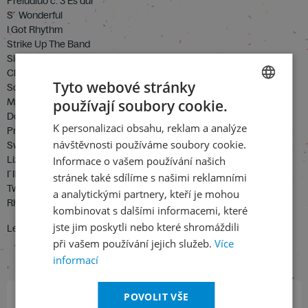
Preludiuo č. 3 Es dur
S´ Wonderful
I Got Rhythm
Strike Up The Band
Sleepless Night
Clap Yo´ Hands
Tyto webové stránky
Somebody Loves Me
My One And Only
používají soubory cookie.
CZECH
Do Do Do
K personalizaci obsahu, reklam a analýze
Preludium č. 1 B dur
ENGLISH
návštěvnosti používáme soubory cookie.
Sweet And Low Down
Liza
Informace o vašem používání našich
I´II Build A Stairway To Paradise
stránek také sdílíme s našimi reklamními
Two Waltzes In C
a analytickými partnery, kteří je mohou
Rhapsody In Blue
kombinovat s dalšími informacemi, které
jste jim poskytli nebo které shromáždili
Leonid Hambro – klavír
při vašem používání jejich služeb.
Více
informací
POVOLIT VŠE