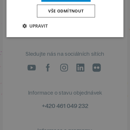
Přihlaste se k našemu newsletteru
a buďte jako první v obraze
VŠE ODMÍTNOUT
UPRAVIT
ODEBÍRAT NEWSLETTER
Sledujte nás na sociálních sítích
LinkedIn
flickr
Informace o stavu objednávek
+420 461 049 232