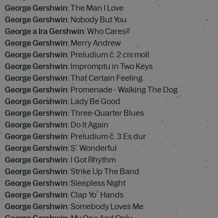
George Gershwin
: The Man I Love
George Gershwin
: Nobody But You
George a Ira Gershwin
: Who Cares?
George Gershwin
: Merry Andrew
George Gershwin
: Preludium č. 2 cis moll
George Gershwin
: Impromptu in Two Keys
George Gershwin
: That Certain Feeling
George Gershwin
: Promenade - Walking The Dog
George Gershwin
: Lady Be Good
George Gershwin
: Three-Quarter Blues
George Gershwin
: Do It Again
George Gershwin
: Preludium č. 3 Es dur
George Gershwin
: S´ Wonderful
George Gershwin
: I Got Rhythm
George Gershwin
: Strike Up The Band
George Gershwin
: Sleepless Night
George Gershwin
: Clap Yo´ Hands
George Gershwin
: Somebody Loves Me