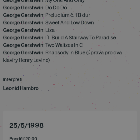
George Gershwin
: My One And Only
George Gershwin
: Do Do Do
George Gershwin
: Preludium č. 1 B dur
George Gershwin
: Sweet And Low Down
George Gershwin
: Liza
George Gershwin
: I´II Build A Stairway To Paradise
George Gershwin
: Two Waltzes In C
George Gershwin
: Rhapsody in Blue (úprava pro dva
klavíry Henry Levine)
Interpreti
Leonid Hambro
25
/
5
/
1998
Pondělí 20.00