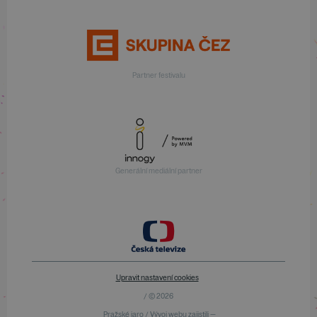
Partner festivalu
Generální mediální partner
Upravit nastavení cookies
/ © 2026
Pražské jaro / Vývoj webu zajistili —