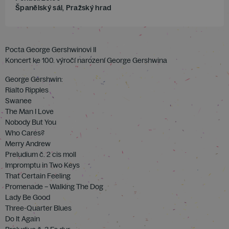
Španělský sál, Pražský hrad
Pocta George Gershwinovi II
Koncert ke 100. výročí narození George Gershwina
George Gershwin:
Rialto Ripples
Swanee
The Man I Love
Nobody But You
Who Cares?
Merry Andrew
Preludium č. 2 cis moll
Impromptu in Two Keys
That Certain Feeling
Promenade – Walking The Dog
Lady Be Good
Three-Quarter Blues
Do It Again