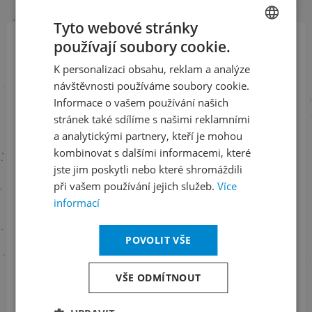
Tyto webové stránky
používají soubory cookie.
CZECH
Přihlaste se k našemu newsletteru
K personalizaci obsahu, reklam a analýze
ENGLISH
a buďte jako první v obraze
návštěvnosti používáme soubory cookie.
Informace o vašem používání našich
ODEBÍRAT NEWSLETTER
stránek také sdílíme s našimi reklamními
a analytickými partnery, kteří je mohou
kombinovat s dalšími informacemi, které
jste jim poskytli nebo které shromáždili
Sledujte nás na sociálních sítích
při vašem používání jejich služeb.
Více
informací
LinkedIn
flickr
POVOLIT VŠE
Informace o stavu objednávek
VŠE ODMÍTNOUT
+420 461 049 232