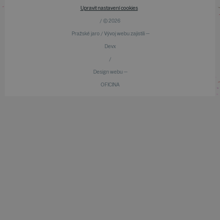
Upravit nastavení cookies
/ © 2026
Pražské jaro / Vývoj webu zajistili —
Devx
/
Design webu —
OFICINA