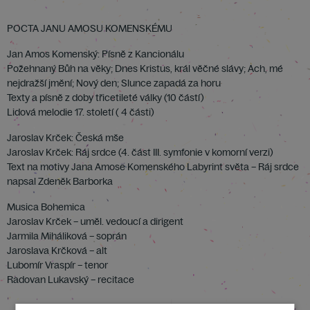
POCTA JANU AMOSU KOMENSKÉMU
Jan Amos Komenský: Písně z Kancionálu
Požehnaný Bůh na věky; Dnes Kristus, král věčné slávy; Ach, mé
nejdražší jmění; Nový den; Slunce zapadá za horu
Texty a písně z doby třicetileté války (10 částí)
Lidová melodie 17. století ( 4 části)
Jaroslav Krček: Česká mše
Jaroslav Krček: Ráj srdce (4. část III. symfonie v komorní verzi)
Text na motivy Jana Amose Komenského Labyrint světa – Ráj srdce
napsal Zdeněk Barborka
Musica Bohemica
Jaroslav Krček – uměl. vedoucí a dirigent
Jarmila Miháliková – soprán
Jaroslava Krčková – alt
Lubomír Vraspír – tenor
Radovan Lukavský – recitace