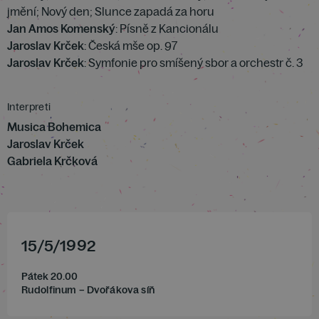
jmění; Nový den; Slunce zapadá za horu
Jan Amos Komenský
: Písně z Kancionálu
Jaroslav Krček
: Česká mše op. 97
Jaroslav Krček
: Symfonie pro smíšený sbor a orchestr č. 3
Interpreti
Musica Bohemica
Jaroslav Krček
Gabriela Krčková
15
/
5
/
1992
Pátek 20.00
Rudolfinum – Dvořákova síň