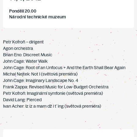
Pondělí 20.00
Národní technické muzeum
Petr Kofroň – dirigent
Agon orchestra
Brian Eno: Discreet Music
John Cage: Water Walk
John Cage: Root of an Unfocus + And the Earth Shall Bear Again
Michal Nejtek: Not I (světová premiéra)
John Cage: Imaginary Landscape No. 4
Frank Zappa: Revised Music for Low-Budget Orchestra
Petr Kofroň: Imaginární symfonie (světová premiéra)
David Lang: Pierced
Ivan Acher: Iz iz a mam dž i t´ing (světová premiéra)