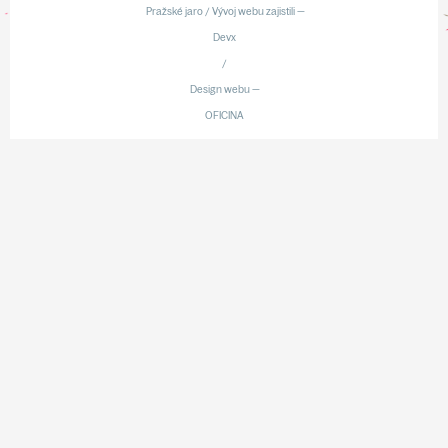
Pražské jaro / Vývoj webu zajistili —
Devx
/
Design webu —
OFICINA