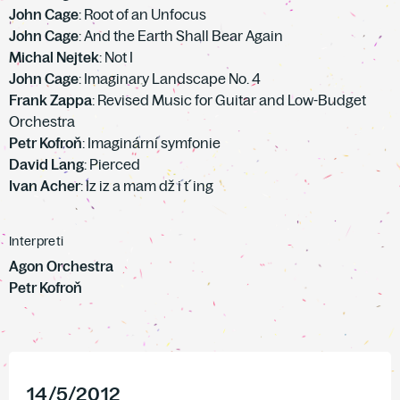
John Cage
: Root of an Unfocus
John Cage
: And the Earth Shall Bear Again
Michal Nejtek
: Not I
John Cage
: Imaginary Landscape No. 4
Frank Zappa
: Revised Music for Guitar and Low-Budget
Orchestra
Petr Kofroň
: Imaginární symfonie
David Lang
: Pierced
Ivan Acher
: Iz iz a mam dž i t´ing
Interpreti
Agon Orchestra
Petr Kofroň
14
/
5
/
2012