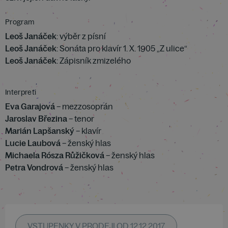
Program
Leoš Janáček
: výběr z písní
Leoš Janáček
: Sonáta pro klavír 1. X. 1905 „Z ulice“
Leoš Janáček
: Zápisník zmizelého
Interpreti
Eva Garajová
– mezzosoprán
Jaroslav Březina
– tenor
Marián Lapšanský
– klavír
Lucie Laubová
– ženský hlas
Michaela Rósza Růžičková
– ženský hlas
Petra Vondrová
– ženský hlas
VSTUPENKY V PRODEJI OD 12.12.2017