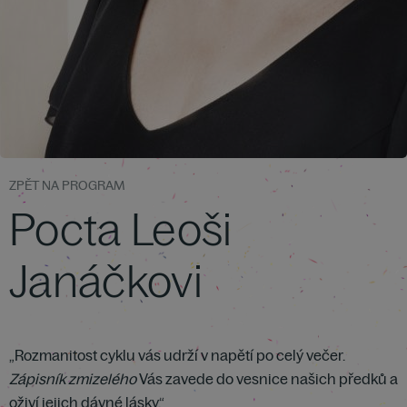
ZPĚT NA PROGRAM
Pocta Leoši
Janáčkovi
„Rozmanitost cyklu vás udrží v napětí po celý večer.
Zápisník zmizelého
Vás zavede do vesnice našich předků a
oživí jejich dávné lásky.“