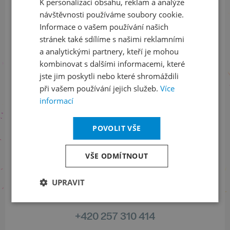
K personalizaci obsahu, reklam a analýze
ENGLISH
ODEBÍRAT NEWSLETTER
návštěvnosti používáme soubory cookie.
Informace o vašem používání našich
stránek také sdílíme s našimi reklamními
a analytickými partnery, kteří je mohou
Sledujte nás na sociálních sítích
kombinovat s dalšími informacemi, které
jste jim poskytli nebo které shromáždili
LinkedIn
flickr
při vašem používání jejich služeb.
Více
informací
Informace o stavu objednávek
POVOLIT VŠE
+420 461 049 232
VŠE ODMÍTNOUT
UPRAVIT
Informace o programu
+420 257 310 414