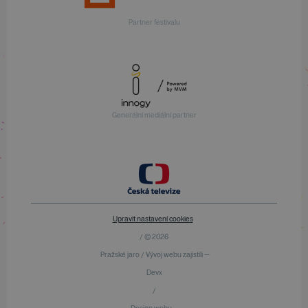
Partner festivalu
Generální mediální partner
Upravit nastavení cookies
/ © 2026
Pražské jaro / Vývoj webu zajistili —
Devx
/