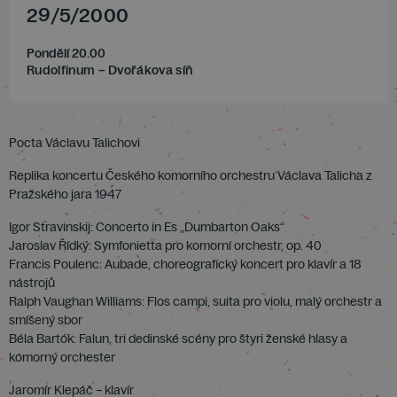
29
/
5
/
2000
Pondělí 20.00
Rudolfinum – Dvořákova síň
Pocta Václavu Talichovi
Replika koncertu Českého komorního orchestru Václava Talicha z
Pražského jara 1947
Igor Stravinskij: Concerto in Es „Dumbarton Oaks“
Jaroslav Řídký: Symfonietta pro komorní orchestr, op. 40
Francis Poulenc: Aubade, choreografický koncert pro klavír a 18
nástrojů
Ralph Vaughan Williams: Flos campi, suita pro violu, malý orchestr a
smíšený sbor
Béla Bartók: Falun, tri dedinské scény pro štyri ženské hlasy a
komorný orchester
Jaromír Klepáč – klavír