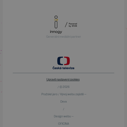
Generální mediální partner
Upravit nastavení cookies
/ © 2026
Pražské jaro / Vývoj webu zajistili —
Devx
/
Design webu —
OFICINA