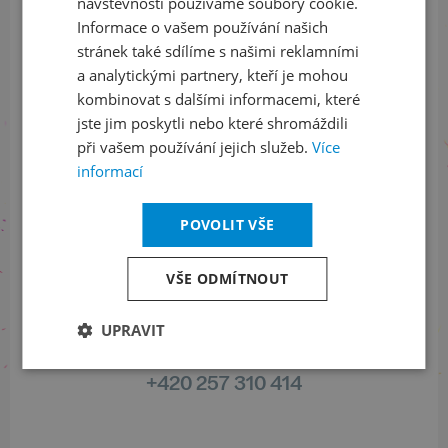
návštěvnosti používáme soubory cookie.
Informace o vašem používání našich
stránek také sdílíme s našimi reklamními
Sledujte nás na sociálních sítích
a analytickými partnery, kteří je mohou
kombinovat s dalšími informacemi, které
LinkedIn
flickr
jste jim poskytli nebo které shromáždili
při vašem používání jejich služeb.
Více
informací
Informace o stavu objednávek
POVOLIT VŠE
+420 461 049 232
VŠE ODMÍTNOUT
UPRAVIT
Informace o programu
+420 257 310 414