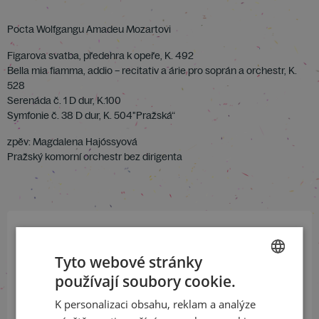
Pocta Wolfgangu Amadeu Mozartovi
Figarova svatba, předehra k opeře, K. 492
Bella mia fiamma, addio – recitativ a árie pro soprán a orchestr, K.
528
Serenáda č. 1 D dur, K.100
Symfonie č. 38 D dur, K. 504″Pražská“
zpěv: Magdalena Hajóssyová
Pražský komorní orchestr bez dirigenta
Přihlaste se k našemu newsletteru
Tyto webové stránky
a buďte jako první v obraze
používají soubory cookie.
CZECH
K personalizaci obsahu, reklam a analýze
ODEBÍRAT NEWSLETTER
ENGLISH