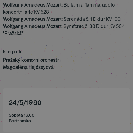
Wolfgang Amadeus Mozart
: Bella mia fiamma, addio,
koncertní árie KV 528
Wolfgang Amadeus Mozart
: Serenáda č. 1 D dur KV 100
Wolfgang Amadeus Mozart
: Symfonie č. 38 D dur KV 504
"Pražská"
Interpreti
Pražský komorní orchestr
Magdaléna Hajóssyová
24
/
5
/
1980
Sobota 16.00
Bertramka