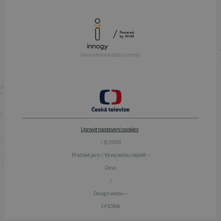
Generální mediální partner
Upravit nastavení cookies
/ © 2026
Pražské jaro / Vývoj webu zajistili —
Devx
/
Design webu —
OFICINA