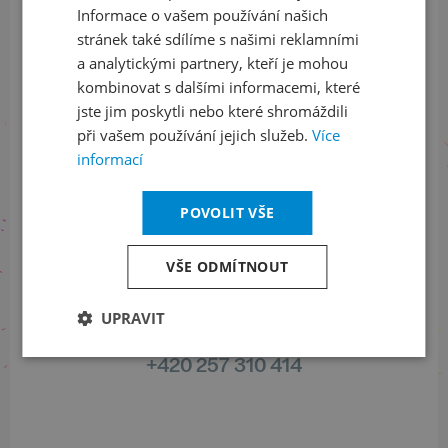
Informace o vašem používání našich
stránek také sdílíme s našimi reklamními
Sledujte nás na sociálních sítích
a analytickými partnery, kteří je mohou
kombinovat s dalšími informacemi, které
LinkedIn
flickr
jste jim poskytli nebo které shromáždili
při vašem používání jejich služeb.
Více
informací
Informace o stavu objednávek
POVOLIT VŠE
+420 461 049 232
VŠE ODMÍTNOUT
UPRAVIT
Informace o programu
+420 257 310 414