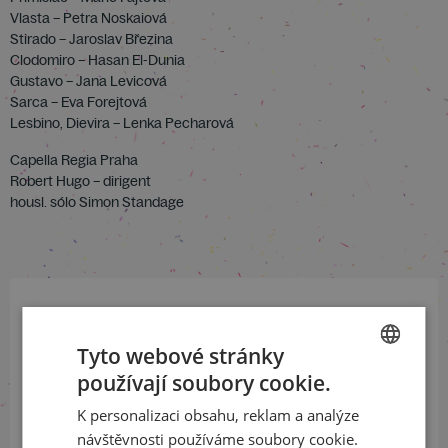
Vlasta – Petra Noskaiová
Stirado – Jaroslav Březina
Clodomiro – Hasan El-Dunia
Gustavo – Jana Levicová
Sarca – Eva Forejtová
Lesbino, Dievira – Lenka Pecharová
Capella Regia Praha
Robert Hugo – dirigent
housl. sólo Simon Standage
Přihlaste se k našemu newsletteru
Tyto webové stránky
a buďte jako první v obraze
používají soubory cookie.
CZECH
ODEBÍRAT NEWSLETTER
K personalizaci obsahu, reklam a analýze
ENGLISH
návštěvnosti používáme soubory cookie.