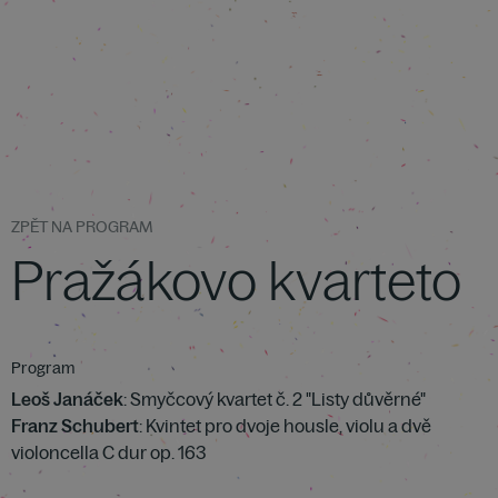
ZPĚT NA PROGRAM
Pražákovo kvarteto
Program
Leoš Janáček
: Smyčcový kvartet č. 2 "Listy důvěrné"
Franz Schubert
: Kvintet pro dvoje housle, violu a dvě
violoncella C dur op. 163