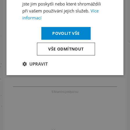
jste jim poskytli nebo které shromáždili
při vašem používání jejich služeb.
Informace o stavu objednávek
Více
informací
+420 461 049 232
POVOLIT VŠE
Informace o programu
VŠE ODMÍTNOUT
+420 257 310 414
UPRAVIT
S finanční podporou