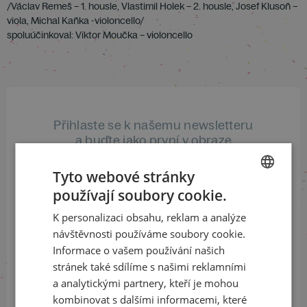
/Václav Remeš – 1. housle, Vlastimil Holek – 2. housle, Josef Klusoň –
viola, Michal Kaňka -violoncello/
spoluúčinkoval: Viktor Moučka – violoncello
Přihlaste se k našemu newsletteru
a buďte jako první v obraze
Tyto webové stránky
ODEBÍRAT NEWSLETTER
používají soubory cookie.
CZECH
K personalizaci obsahu, reklam a analýze
ENGLISH
návštěvnosti používáme soubory cookie.
Sledujte nás na sociálních sítích
Informace o vašem používání našich
stránek také sdílíme s našimi reklamními
LinkedIn
flickr
a analytickými partnery, kteří je mohou
kombinovat s dalšími informacemi, které