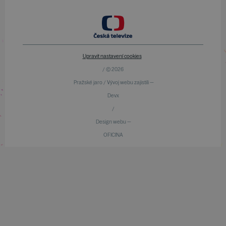
Upravit nastavení cookies
/ © 2026
Pražské jaro / Vývoj webu zajistili —
Devx
/
Design webu —
OFICINA