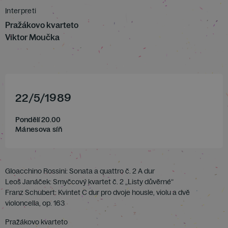
Interpreti
Pražákovo kvarteto
Viktor Moučka
22
/
5
/
1989
Pondělí 20.00
Mánesova síň
GIoacchino Rossini: Sonata a quattro č. 2 A dur
Leoš Janáček: Smyčcový kvartet č. 2 „Listy důvěrné“
Franz Schubert: Kvintet C dur pro dvoje housle, violu a dvě
violoncella, op. 163
Pražákovo kvarteto