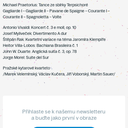
Michael Praetorius: Tance ze sbírky Terpsichoré
Gagliarde I – Gagliarde II – Pavane de Spaigne – Courante I –
Courante II – Spagnoletta – Volte
Antonio Vivaldi: Koncert č. 3 e moll, op. 10
Josef Myliveček: Divertimento A dur
Štěpán Rak: Kvartetní variace na téma Jaromíra Klempíře
Heitor Villa-Lobos: Bachiana Brasileira č. 1
John W. Duarte: Anglická suita č. 3, op. 78
Jorge Morel: Suite del Sur
Pražské kytarové kvarteto
/Marek Velemínský, Václav Kučera, Jiří Voborský, Martin Sauer/
Přihlaste se k našemu newsletteru
a buďte jako první v obraze