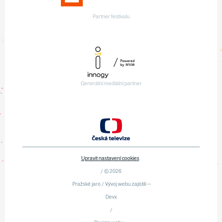
Partner festivalu
Generální mediální partner
Upravit nastavení cookies
/ © 2026
Pražské jaro / Vývoj webu zajistili —
Devx
/