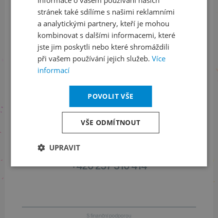
stránek také sdílíme s našimi reklamními
Sledujte nás na sociálních sítích
a analytickými partnery, kteří je mohou
kombinovat s dalšími informacemi, které
LinkedIn
flickr
jste jim poskytli nebo které shromáždili
při vašem používání jejich služeb.
Více
informací
Informace o stavu objednávek
POVOLIT VŠE
+420 461 049 232
VŠE ODMÍTNOUT
Informace o programu
UPRAVIT
+420 257 310 414
S finanční podporou