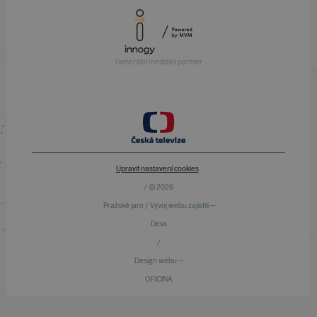
Generální mediální partner
Upravit nastavení cookies
/ © 2026
Pražské jaro / Vývoj webu zajistili —
Devx
/
Design webu —
OFICINA