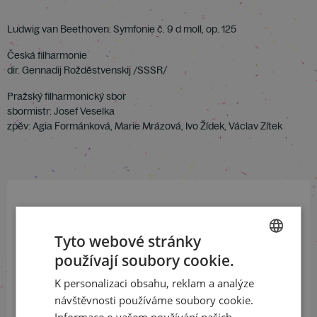
Ludwig van Beethoven: Symfonie č. 9 d moll, op. 125
Česká filharmonie
dir. Gennadij Rožděstvenskij /SSSR/
Pražský filharmonický sbor
sbormistr: Josef Veselka
zpěv: Agia Formánková, Marie Mrázová, Ivo Žídek, Václav Zítek
Přihlaste se k našemu newsletteru
a buďte jako první v obraze
Tyto webové stránky
používají soubory cookie.
CZECH
ODEBÍRAT NEWSLETTER
K personalizaci obsahu, reklam a analýze
ENGLISH
návštěvnosti používáme soubory cookie.
Informace o vašem používání našich