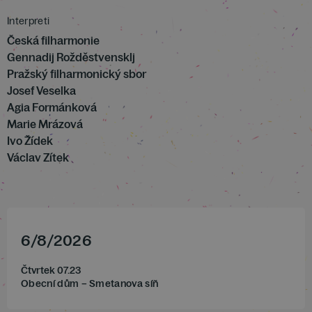
Interpreti
Česká filharmonie
Gennadij Rožděstvensklj
Pražský filharmonický sbor
Josef Veselka
Agia Formánková
Marie Mrázová
Ivo Žídek
Václav Zítek
6
/
8
/
2026
Čtvrtek 07.23
Obecní dům – Smetanova síň