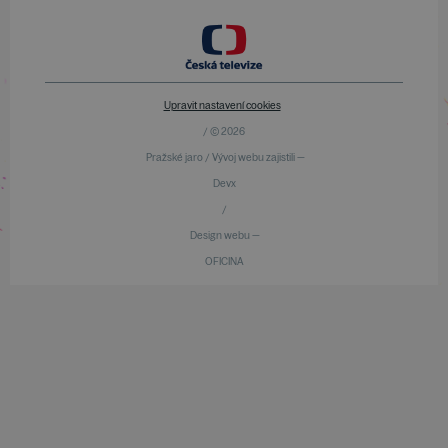
Upravit nastavení cookies
/ © 2026
Pražské jaro / Vývoj webu zajistili —
Devx
/
Design webu —
OFICINA