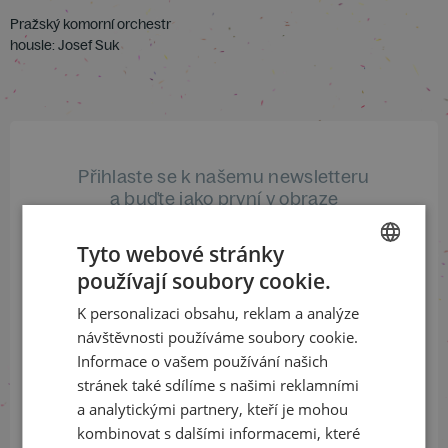
Pražský komorní orchestr
housle: Josef Suk
Přihlaste se k našemu newsletteru
a buďte jako první v obraze
Tyto webové stránky
ODEBÍRAT NEWSLETTER
používají soubory cookie.
CZECH
K personalizaci obsahu, reklam a analýze
ENGLISH
návštěvnosti používáme soubory cookie.
Sledujte nás na sociálních sítích
Informace o vašem používání našich
stránek také sdílíme s našimi reklamními
LinkedIn
flickr
a analytickými partnery, kteří je mohou
kombinovat s dalšími informacemi, které