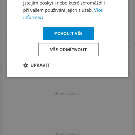
jste jim poskytli nebo které shromáždili
Informace o stavu objednávek
při vašem používání jejich služeb.
Více
informací
+420 461 049 232
POVOLIT VŠE
Informace o programu
VŠE ODMÍTNOUT
+420 257 310 414
UPRAVIT
S finanční podporou
S finanční podporou