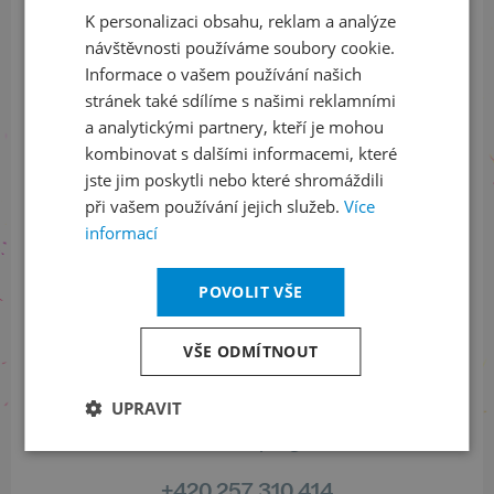
K personalizaci obsahu, reklam a analýze
ENGLISH
ODEBÍRAT NEWSLETTER
návštěvnosti používáme soubory cookie.
Informace o vašem používání našich
stránek také sdílíme s našimi reklamními
a analytickými partnery, kteří je mohou
Sledujte nás na sociálních sítích
kombinovat s dalšími informacemi, které
jste jim poskytli nebo které shromáždili
LinkedIn
flickr
při vašem používání jejich služeb.
Více
informací
POVOLIT VŠE
Informace o stavu objednávek
+420 461 049 232
VŠE ODMÍTNOUT
UPRAVIT
Informace o programu
+420 257 310 414