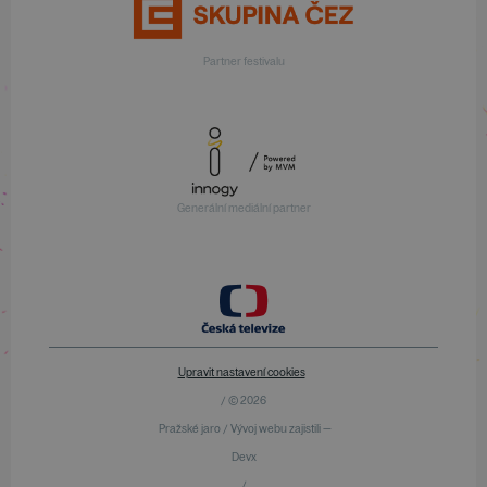
Partner festivalu
Generální mediální partner
Upravit nastavení cookies
/ © 2026
Pražské jaro / Vývoj webu zajistili —
Devx
/