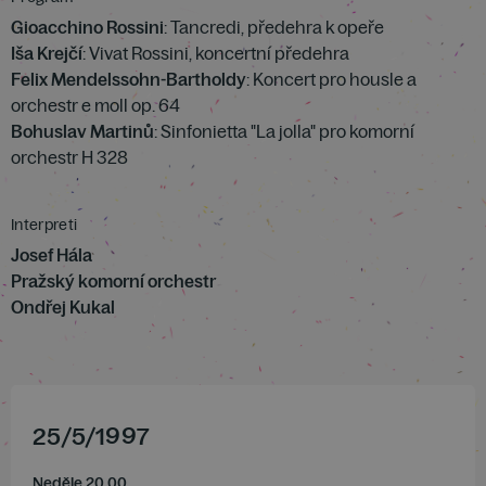
Gioacchino Rossini
: Tancredi, předehra k opeře
Iša Krejčí
: Vivat Rossini, koncertní předehra
Felix Mendelssohn-Bartholdy
: Koncert pro housle a
orchestr e moll op. 64
Bohuslav Martinů
: Sinfonietta "La jolla" pro komorní
orchestr H 328
Interpreti
Josef Hála
Pražský komorní orchestr
Ondřej Kukal
25
/
5
/
1997
Neděle 20.00