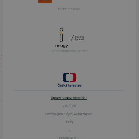
Partner festivalu
Generální mediální partner
Upravit nastavení cookies
/ © 2026
Pražské jaro / Vývoj webu zajistili —
Devx
/
Design webu —