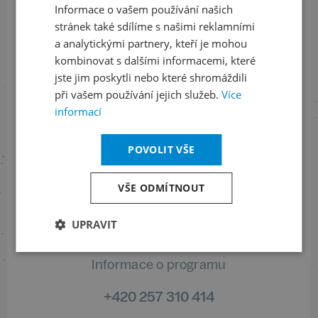
Informace o vašem používání našich
ODEBÍRAT NEWSLETTER
stránek také sdílíme s našimi reklamními
a analytickými partnery, kteří je mohou
kombinovat s dalšími informacemi, které
Sledujte nás na sociálních sítích
jste jim poskytli nebo které shromáždili
při vašem používání jejich služeb.
Více
LinkedIn
flickr
informací
POVOLIT VŠE
Informace o stavu objednávek
VŠE ODMÍTNOUT
+420 461 049 232
UPRAVIT
Informace o programu
+420 257 310 414