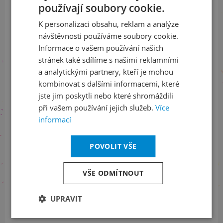
používají soubory cookie.
CZECH
Přihlaste se k našemu newsletteru
K personalizaci obsahu, reklam a analýze
a buďte jako první v obraze
ENGLISH
návštěvnosti používáme soubory cookie.
Informace o vašem používání našich
ODEBÍRAT NEWSLETTER
stránek také sdílíme s našimi reklamními
a analytickými partnery, kteří je mohou
kombinovat s dalšími informacemi, které
jste jim poskytli nebo které shromáždili
Sledujte nás na sociálních sítích
při vašem používání jejich služeb.
Více
informací
LinkedIn
flickr
POVOLIT VŠE
Informace o stavu objednávek
VŠE ODMÍTNOUT
+420 461 049 232
UPRAVIT