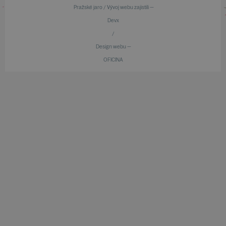
Pražské jaro / Vývoj webu zajistili —
Devx
/
Design webu —
OFICINA