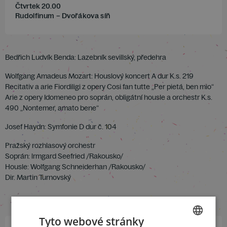
Čtvrtek 20.00
Rudolfinum – Dvořákova síň
Bedřich Ludvík Benda: Lazebník sevillský, předehra
Wolfgang Amadeus Mozart: Houslový koncert A dur K.s. 219
Recitativ a arie Fiordiligi z opery Cosi fan tutte „Per pietá, ben mio“
Arie z opery Idomeneo pro soprán, obligátní housle a orchestr K.s.
490 „Nontemer, amato bene“
Josef Haydn: Symfonie D dur č. 104
Pražský rozhlasový orchestr
Soprán: lrmgard Seefried /Rakousko/
Housle: Wolfgang Schneiderhan /Rakousko/
Dir. Martin Turnovský
Tyto webové stránky