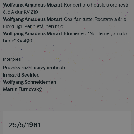
Wolfgang Amadeus Mozart
: Koncert pro housle a orchestr
č. 5 A dur KV 219
Wolfgang Amadeus Mozart
: Cosi fan tutte: Recitativ a árie
Fiordiligi "Per pietá, ben mio"
Wolfgang Amadeus Mozart
: Idomeneo: "Nontemer, amato
bene" KV 490
Interpreti
Pražský rozhlasový orchestr
lrmgard Seefried
Wolfgang Schneiderhan
Martin Turnovský
25
/
5
/
1961