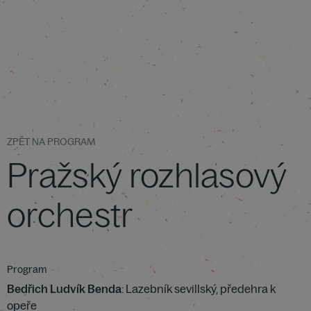
ZPĚT NA PROGRAM
Pražský rozhlasový
orchestr
Program
Bedřich Ludvík Benda
: Lazebník sevillský, předehra k
opeře