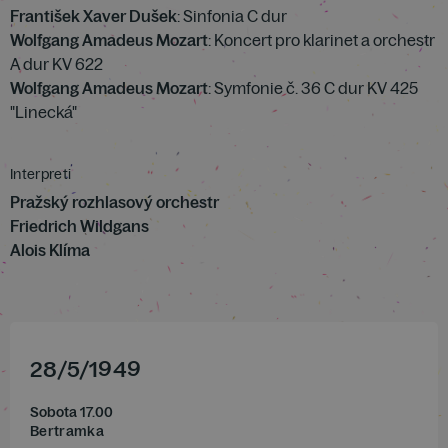
František Xaver Dušek
: Sinfonia C dur
Wolfgang Amadeus Mozart
: Koncert pro klarinet a orchestr
A dur KV 622
Wolfgang Amadeus Mozart
: Symfonie č. 36 C dur KV 425
"Linecká"
Interpreti
Pražský rozhlasový orchestr
Friedrich Wildgans
Alois Klíma
28
/
5
/
1949
Sobota 17.00
Bertramka