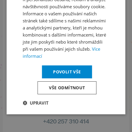
ENGLISH
ODEBÍRAT NEWSLETTER
návštěvnosti používáme soubory cookie.
Informace o vašem používání našich
stránek také sdílíme s našimi reklamními
a analytickými partnery, kteří je mohou
Sledujte nás na sociálních sítích
kombinovat s dalšími informacemi, které
jste jim poskytli nebo které shromáždili
LinkedIn
flickr
při vašem používání jejich služeb.
Více
informací
Informace o stavu objednávek
POVOLIT VŠE
+420 461 049 232
VŠE ODMÍTNOUT
UPRAVIT
Informace o programu
+420 257 310 414