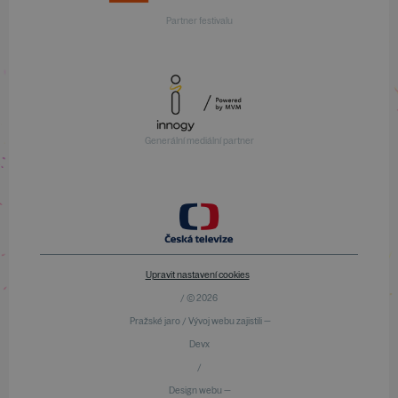
Partner festivalu
Generální mediální partner
Upravit nastavení cookies
/ © 2026
Pražské jaro / Vývoj webu zajistili —
Devx
/
Design webu —