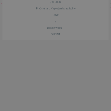
/ © 2026
Pražské jaro / Vývoj webu zajistili —
Devx
/
Design webu —
OFICINA