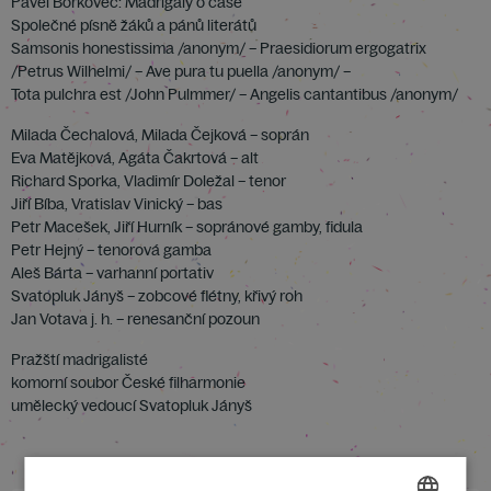
Pavel Bořkovec: Madrigaly o čase
Společné písně žáků a pánů literátů
Samsonis honestissima /anonym/ – Praesidiorum ergogatrix
/Petrus Wilhelmi/ – Ave pura tu puella /anonym/ –
Tota pulchra est /John Pulmmer/ – Angelis cantantibus /anonym/
Milada Čechalová, Milada Čejková – soprán
Eva Matějková, Agáta Čakrtová – alt
Richard Sporka, Vladimír Doležal – tenor
Jiří Bíba, Vratislav Vinický – bas
Petr Macešek, Jiří Hurník – sopránové gamby, fidula
Petr Hejný – tenorová gamba
Aleš Bárta – varhanní portativ
Svatopluk Jányš – zobcové flétny, křivý roh
Jan Votava j. h. – renesanční pozoun
Pražští madrigalisté
komorní soubor České filharmonie
umělecký vedoucí Svatopluk Jányš