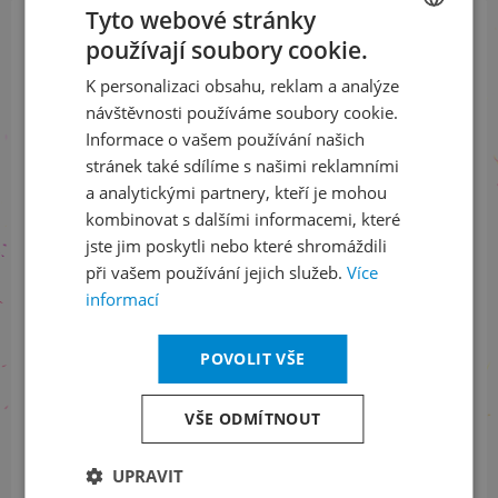
Tyto webové stránky
používají soubory cookie.
CZECH
Přihlaste se k našemu newsletteru
a buďte jako první v obraze
K personalizaci obsahu, reklam a analýze
ENGLISH
návštěvnosti používáme soubory cookie.
Informace o vašem používání našich
ODEBÍRAT NEWSLETTER
stránek také sdílíme s našimi reklamními
a analytickými partnery, kteří je mohou
kombinovat s dalšími informacemi, které
jste jim poskytli nebo které shromáždili
Sledujte nás na sociálních sítích
při vašem používání jejich služeb.
Více
LinkedIn
flickr
informací
POVOLIT VŠE
Informace o stavu objednávek
VŠE ODMÍTNOUT
+420 461 049 232
UPRAVIT