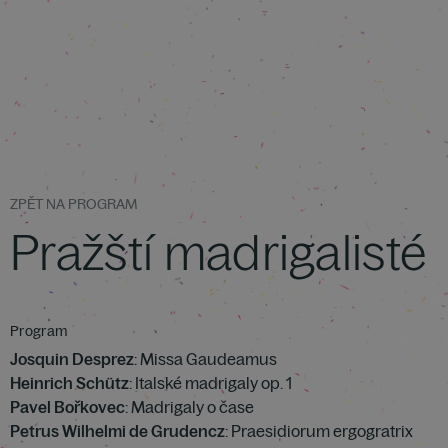
ZPĚT NA PROGRAM
Pražští madrigalisté
Program
Josquin Desprez
: Missa Gaudeamus
Heinrich Schütz
: Italské madrigaly op. 1
Pavel Bořkovec
: Madrigaly o čase
Petrus Wilhelmi de Grudencz
: Praesidiorum ergogratrix