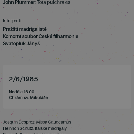
John Plummer
: Tota pulchra es
Interpreti
Pražští madrigalisté
Komorní soubor České filharmonie
Svatopluk Jányš
2
/
6
/
1985
Neděle 16.00
Chrám sv. Mikuláše
Josquin Desprez: Missa Gaudeamus
Heinrich Schütz: Italské madrigaly