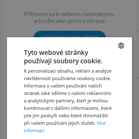
Přihlaste se k našemu newsletteru
a buďte jako první v obraze
ODEBÍRAT NEWSLETTER
Tyto webové stránky
používají soubory cookie.
CZECH
Sledujte nás na sociálních sítích
K personalizaci obsahu, reklam a analýze
ENGLISH
návštěvnosti používáme soubory cookie.
LinkedIn
flickr
Informace o vašem používání našich
stránek také sdílíme s našimi reklamními
a analytickými partnery, kteří je mohou
kombinovat s dalšími informacemi, které
Informace o stavu objednávek
jste jim poskytli nebo které shromáždili
+420 461 049 232
při vašem používání jejich služeb.
Více
informací