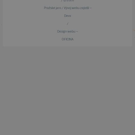
/ © 2026
Pražské jaro / Vývoj webu zajistili —
Devx
/
Design webu —
OFICINA