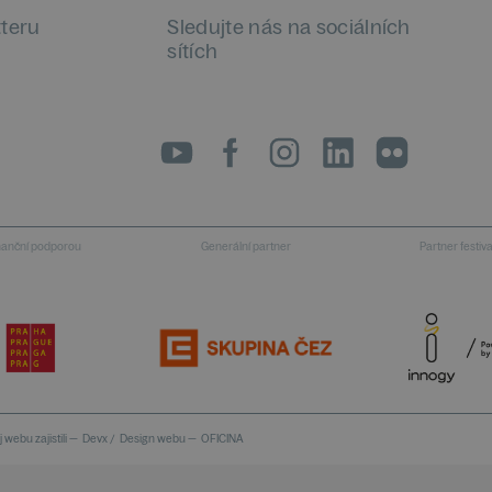
tteru
Sledujte nás na sociálních
sítích
LinkedIn
flickr
inanční podporou
Generální partner
Partner festiv
 webu zajistili —
Devx
/
Design webu —
OFICINA