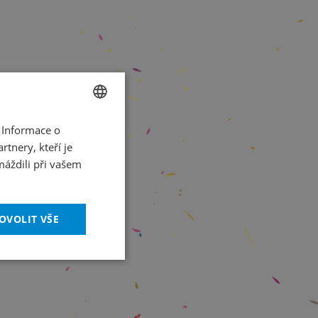
 Informace o
CZECH
tnery, kteří je
ENGLISH
máždili při vašem
OVOLIT VŠE