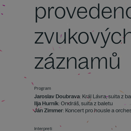
provedeno
zvukovýc
záznamů
Program
Jaroslav Doubrava
: Král Lávra, suita z b
Ilja Hurník
: Ondráš, suita z baletu
Ján Zimmer
: Koncert pro housle a orches
Interpreti