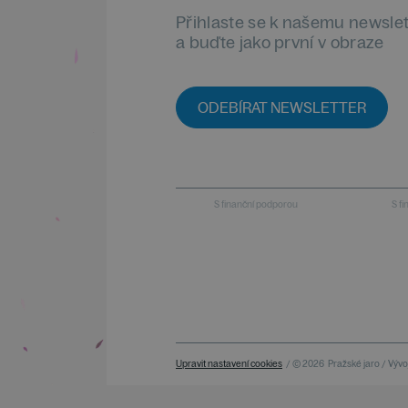
Přihlaste se k našemu newsle
a buďte jako první v obraze
ODEBÍRAT NEWSLETTER
S finanční podporou
S f
Upravit nastavení cookies
/ © 2026
Pražské jaro / Vývoj