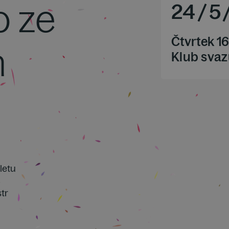
 ze
24
/
5
Čtvrtek 16
h
Klub svaz
aletu
tr