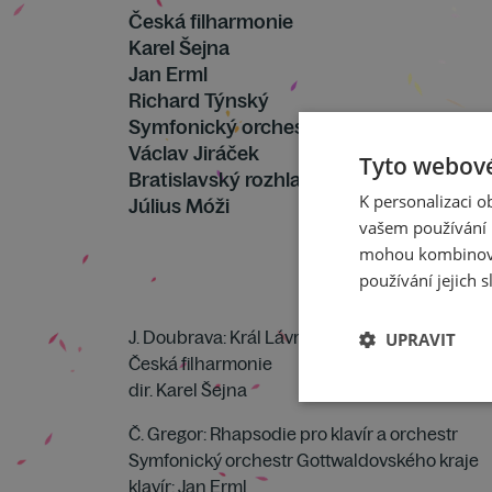
Česká filharmonie
Karel Šejna
Jan Erml
Richard Týnský
Symfonický orchestr hl. m. Prahy FOK
Václav Jiráček
Tyto webové
Bratislavský rozhlasový orchestr
K personalizaci 
Július Móži
vašem používání n
mohou kombinovat
používání jejich s
J. Doubrava: Král Lávra – suita z baletu /2. a 3.
UPRAVIT
Česká filharmonie
dir. Karel Šejna
Č. Gregor: Rhapsodie pro klavír a orchestr
Symfonický orchestr Gottwaldovského kraje
klavír: Jan Erml