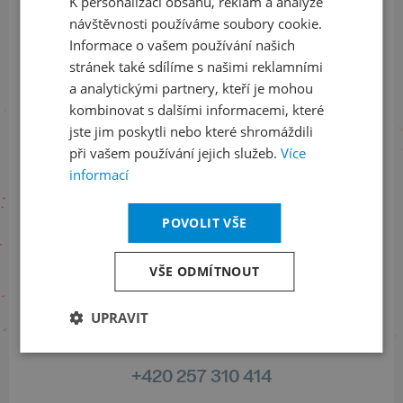
K personalizaci obsahu, reklam a analýze
ENGLISH
ODEBÍRAT NEWSLETTER
návštěvnosti používáme soubory cookie.
Informace o vašem používání našich
stránek také sdílíme s našimi reklamními
a analytickými partnery, kteří je mohou
Sledujte nás na sociálních sítích
kombinovat s dalšími informacemi, které
jste jim poskytli nebo které shromáždili
LinkedIn
flickr
při vašem používání jejich služeb.
Více
informací
Informace o stavu objednávek
POVOLIT VŠE
+420 461 049 232
VŠE ODMÍTNOUT
UPRAVIT
Informace o programu
+420 257 310 414