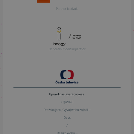
Partner festivalu
Generální mediální partner
Upravit nastavení cookies
/ © 2026
Pražské jaro / Vývoj webu zajistili —
Devx
/
Design webu —