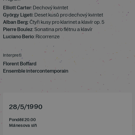
Elliott Carter
: Dechový kvintet
György Ligeti
: Deset kusů pro dechový kvintet
Alban Berg
: Čtyři kusy pro klarinet a klavír op. 5
Pierre Boulez
: Sonatina pro flétnu a klavír
Luciano Berio
: Ricorrenze
Interpreti
Florent Boffard
Ensemble intercontemporain
28
/
5
/
1990
Pondělí 20.00
Mánesova síň