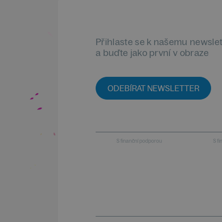
Přihlaste se k našemu newsle
a buďte jako první v obraze
ODEBÍRAT NEWSLETTER
S finanční podporou
S f