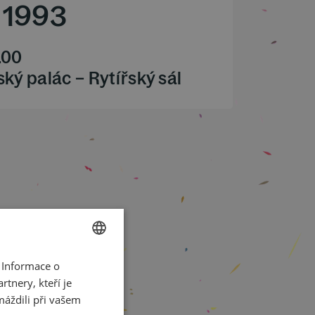
/
1993
.00
ký palác – Rytířský sál
 Informace o
CZECH
tnery, kteří je
ENGLISH
máždili při vašem