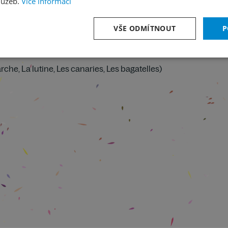
lužeb.
Více informací
VŠE ODMÍTNOUT
P
rche, La lutine, Les canaries, Les bagatelles)