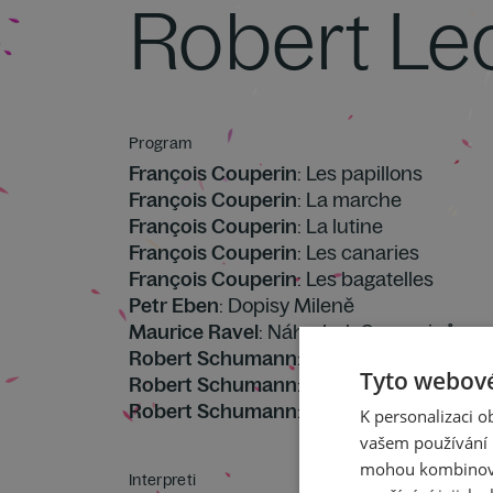
Robert Le
Program
François Couperin
: Les papillons
François Couperin
: La marche
François Couperin
: La lutine
François Couperin
: Les canaries
François Couperin
: Les bagatelles
Petr Eben
: Dopisy Mileně
Maurice Ravel
: Náhrobek Couperinův
Robert Schumann
: Romance Fis dur op.
Tyto webové
Robert Schumann
: Noveletta D dur op. 
Robert Schumann
: Symfonické etudy op
K personalizaci 
vašem používání n
mohou kombinovat
Interpreti