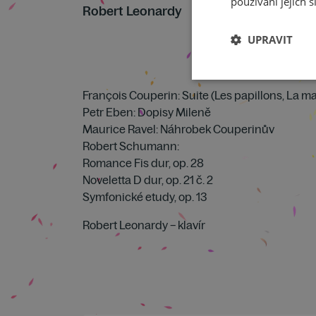
používání jejich s
Robert Leonardy
UPRAVIT
François Couperin: Suite (Les papillons, La ma
Petr Eben: Dopisy Mileně
Maurice Ravel: Náhrobek Couperinův
Robert Schumann:
Romance Fis dur, op. 28
Noveletta D dur, op. 21 č. 2
Symfonické etudy, op. 13
Robert Leonardy – klavír