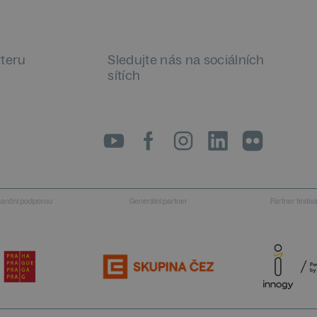
tteru
Sledujte nás na sociálních
sítích
LinkedIn
flickr
inanční podporou
Generální partner
Partner festiv