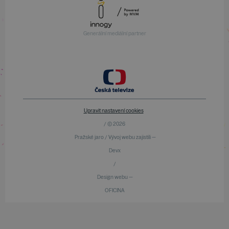
Generální mediální partner
Upravit nastavení cookies
/ © 2026
Pražské jaro / Vývoj webu zajistili —
Devx
/
Design webu —
OFICINA