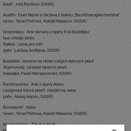
klavír : Jurij Brjuškov /SSSR/
Asafěv : Duet Marie a Václava z baletu „Bachčisarajská fontána“
tanec : Ninel Petrova, Askold Makarov /SSSR/
Ghrennikov : Arie Varvary z opery Frol Skobějev
Noc chvěje listím
Tulikov : Jsme pro mír!
zpěv : Larissa Avdějeva /SSSR/
Budaškin : Variace na téma ruských lidových písní
Trojanovskij : Uralská taneční píseň
balalajka: Pavel Něčeporenko /SSSR/
Rachmaninov : Arie z opery Aleko
Ukrajinská lidová píseň : Hledím na nebe
zpěv : Alexej Ivanov /SSSR/
Šostakovič : Valse
tanec : Ninel Petrova, Askold Makarov /SSSR/
Rachmaninov : Zde je krásně
Meyerbeer : Arie z opery Hugenotti