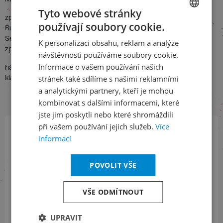
Tyto webové stránky
zpěv : Valentina Maximova /SSSR/
používají soubory cookie.
Ruské lidové písně : Včera – Ach, hochu
CZECH
Serjoža-traktorista – S jménem Stalina
K personalizaci obsahu, reklam a analýze
ENGLISH
zpěv : Sestry Fjodorovy /SSSR/
návštěvnosti používáme soubory cookie.
Informace o vašem používání našich
harmonika : Vladimír Jakovlev /SSSR/
klavírní doprovod : Věra Vladimírova, , Michail Karpov /SSSR/
stránek také sdílíme s našimi reklamními
a analytickými partnery, kteří je mohou
kombinovat s dalšími informacemi, které
jste jim poskytli nebo které shromáždili
při vašem používání jejich služeb.
Více
informací
Přihlaste se k našemu newsletteru
a buďte jako první v obraze
POVOLIT VŠE
ODEBÍRAT NEWSLETTER
VŠE ODMÍTNOUT
UPRAVIT