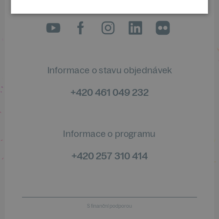
Sledujte nás na sociálních sítích
LinkedIn
flickr
Informace o stavu objednávek
+420 461 049 232
Informace o programu
+420 257 310 414
S finanční podporou