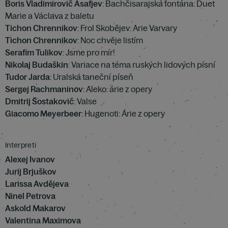
Boris Vladimirovič Asafjev
: Bachčisarajská fontána: Duet
Marie a Václava z baletu
Tichon Chrennikov
: Frol Skobějev: Arie Varvary
Tichon Chrennikov
: Noc chvěje listím
Serafim Tulikov
: Jsme pro mír!
Nikolaj Budaškin
: Variace na téma ruských lidových písní
Tudor Jarda
: Uralská taneční píseň
Sergej Rachmaninov
: Aleko: árie z opery
Dmitrij Šostakovič
: Valse
Giacomo Meyerbeer
: Hugenoti: Árie z opery
Interpreti
Alexej Ivanov
Jurij Brjuškov
Larissa Avdějeva
Ninel Petrova
Askold Makarov
Valentina Maximova