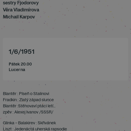
sestry Fjodorovy
Věra Vladimírova
Michail Karpov
1
/
6
/
1951
Pátek 20.00
Lucerna
Blantěr : Píseň o Stalinovi
Fradkin : Zlatý západ slunce
Blantěr :Stěhovaví ptáci letí…
zpěv : Alexej Ivanov /SSSR/
Glinka – Balakirev : Skřivánek
Liszt : Jedenáctá uherská rapsodie