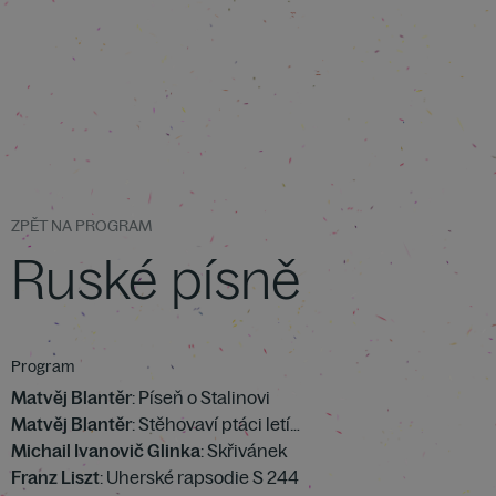
ZPĚT NA PROGRAM
Ruské písně
Program
Matvěj Blantěr
: Píseň o Stalinovi
Matvěj Blantěr
: Stěhovaví ptáci letí…
Michail Ivanovič Glinka
: Skřivánek
Franz Liszt
: Uherské rapsodie S 244