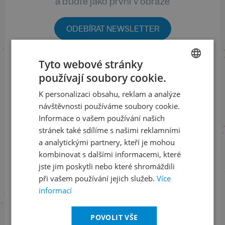
a buďte jako první v obraze
ODEBÍRAT NEWSLETTER
Tyto webové stránky
Sledujte nás na sociálních sítích
používají soubory cookie.
CZECH
K personalizaci obsahu, reklam a analýze
LinkedIn
flickr
ENGLISH
návštěvnosti používáme soubory cookie.
Informace o vašem používání našich
stránek také sdílíme s našimi reklamními
a analytickými partnery, kteří je mohou
Informace o stavu objednávek
kombinovat s dalšími informacemi, které
+420 461 049 232
jste jim poskytli nebo které shromáždili
při vašem používání jejich služeb.
Více
informací
Informace o programu
POVOLIT VŠE