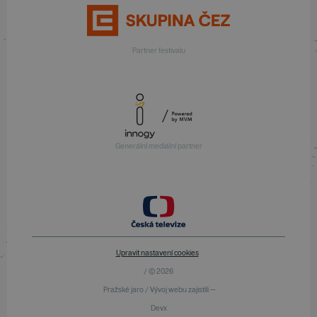
Partner festivalu
Generální mediální partner
Upravit nastavení cookies
/ © 2026
Pražské jaro / Vývoj webu zajistili —
Devx