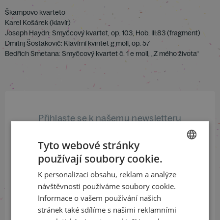
Škampovo kvarteto
Karel Košárek (klavír)
Joseph Haydn: Smyčcový kvartet, op. 103, Hob. III:83 (fragment)
Dmitrij Šostakovič: Klavírní kvintet g moll, op. 57
Bedřich Smetana: Smyčcový kvartet č. 1 e moll, „Z mého života“
Přihlaste se k našemu newsletteru
a buďte jako první v obraze
Tyto webové stránky
ODEBÍRAT NEWSLETTER
používají soubory cookie.
CZECH
K personalizaci obsahu, reklam a analýze
ENGLISH
návštěvnosti používáme soubory cookie.
Informace o vašem používání našich
Sledujte nás na sociálních sítích
stránek také sdílíme s našimi reklamními