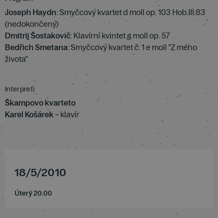
Joseph Haydn
: Smyčcový kvartet d moll op. 103 Hob.III:83
(nedokončený)
Dmitrij Šostakovič
: Klavírní kvintet g moll op. 57
Bedřich Smetana
: Smyčcový kvartet č. 1 e moll "Z mého
života"
Interpreti
Škampovo kvarteto
Karel Košárek
– klavír
18
/
5
/
2010
Úterý 20.00