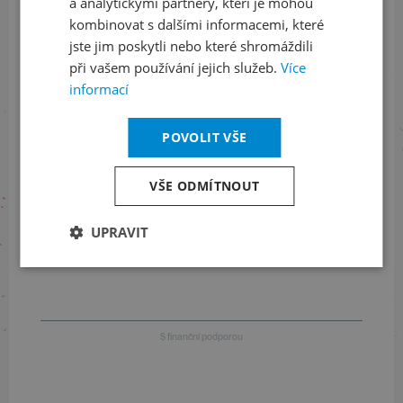
a analytickými partnery, kteří je mohou
LinkedIn
flickr
kombinovat s dalšími informacemi, které
jste jim poskytli nebo které shromáždili
při vašem používání jejich služeb.
Více
Informace o stavu objednávek
informací
+420 461 049 232
POVOLIT VŠE
VŠE ODMÍTNOUT
Informace o programu
UPRAVIT
+420 257 310 414
S finanční podporou