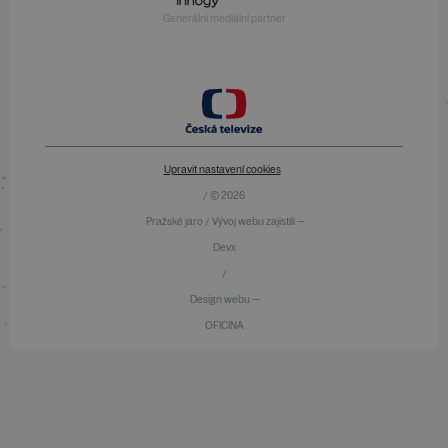
Generální mediální partner
Upravit nastavení cookies
/ © 2026
Pražské jaro / Vývoj webu zajistili —
Devx
/
Design webu —
OFICINA