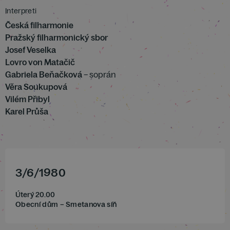
Interpreti
Česká filharmonie
Pražský filharmonický sbor
Josef Veselka
Lovro von Matačič
Gabriela Beňačková
– soprán
Věra Soukupová
Vilém Přibyl
Karel Průša
3
/
6
/
1980
Úterý 20.00
Obecní dům – Smetanova síň