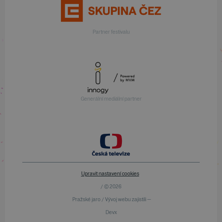
Partner festivalu
Generální mediální partner
Upravit nastavení cookies
/ © 2026
Pražské jaro / Vývoj webu zajistili —
Devx