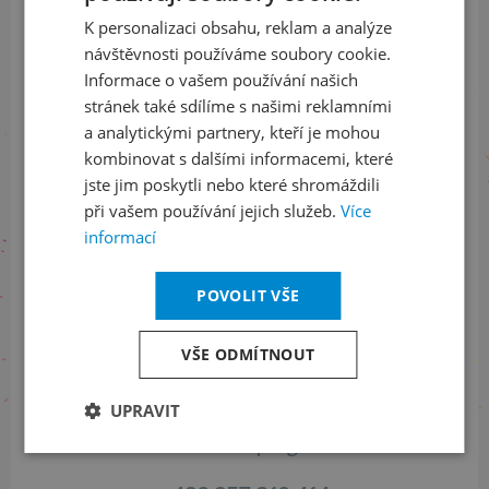
K personalizaci obsahu, reklam a analýze
ENGLISH
návštěvnosti používáme soubory cookie.
ODEBÍRAT NEWSLETTER
Informace o vašem používání našich
stránek také sdílíme s našimi reklamními
a analytickými partnery, kteří je mohou
Sledujte nás na sociálních sítích
kombinovat s dalšími informacemi, které
jste jim poskytli nebo které shromáždili
LinkedIn
flickr
při vašem používání jejich služeb.
Více
informací
POVOLIT VŠE
Informace o stavu objednávek
+420 461 049 232
VŠE ODMÍTNOUT
UPRAVIT
Informace o programu