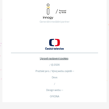
Generální mediální partner
Upravit nastavení cookies
/ © 2026
Pražské jaro / Vývoj webu zajistili —
Devx
/
Design webu —
OFICINA