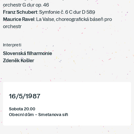
orchestr G dur op. 46
Franz Schubert
: Symfonie č. 6 C dur D 589
Maurice Ravel
: La Valse, choreografická báseň pro
orchestr
Interpreti
Slovenská filharmonie
Zdeněk Košler
16
/
5
/
1987
Sobota 20.00
Obecní dům – Smetanova síň