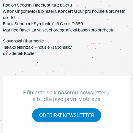
Rodion Ščedrin: Racek, suita z baletu
Anton Grigorjevič Rubinštejn: Koncert G dur pro housle a orchestr,
op. 46
Franz Schubert: Symfonie č. 6 C dur, D 589
Maurice Ravel: La valse, choreografická báseň pro orchestr
Slovenská filharmonie
Takako Nishizaki – housle /Japonsko/
dir. Zdeněk Košler
Přihlaste se k našemu newsletteru
a buďte jako první v obraze
ODEBÍRAT NEWSLETTER