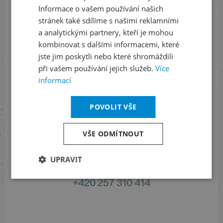
Informace o vašem používání našich
stránek také sdílíme s našimi reklamními
Sledujte nás na sociálních sítích
a analytickými partnery, kteří je mohou
kombinovat s dalšími informacemi, které
LinkedIn
flickr
jste jim poskytli nebo které shromáždili
při vašem používání jejich služeb.
Více
informací
Informace o stavu objednávek
POVOLIT VŠE
+420 461 049 232
VŠE ODMÍTNOUT
UPRAVIT
Informace o programu
+420 257 310 414