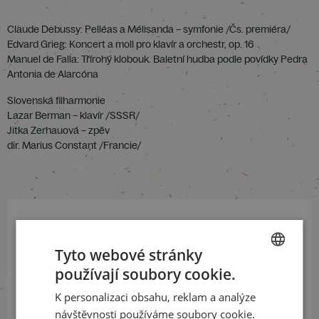
Claude Debussy: Pelléas a Mélisanda – symfonie /Čs. premiéra/
Edvard Grieg: Koncert a moll pro klavír a orchestr, op. 16
Manuel de Falla: Třírohý klobouk. Baletní hudba podle povídky Pedra
Antonia de Alarcóna
Slovenská filharmonie
Lazar Berman – klavír /SSSR/
Jitka Zerhauová – zpěv
dir. Marius Constant /Francie/
Přihlaste se k našemu newsletteru
Tyto webové stránky
a buďte jako první v obraze
používají soubory cookie.
CZECH
ODEBÍRAT NEWSLETTER
K personalizaci obsahu, reklam a analýze
ENGLISH
návštěvnosti používáme soubory cookie.