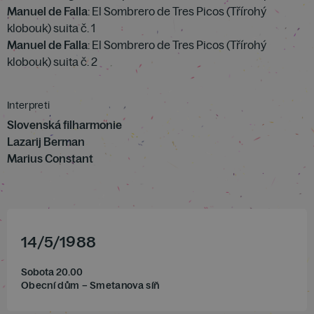
Manuel de Falla
: El Sombrero de Tres Picos (Třírohý
klobouk) suita č. 1
Manuel de Falla
: El Sombrero de Tres Picos (Třírohý
klobouk) suita č. 2
Interpreti
Slovenská filharmonie
Lazarij Berman
Marius Constant
14
/
5
/
1988
Sobota 20.00
Obecní dům – Smetanova síň