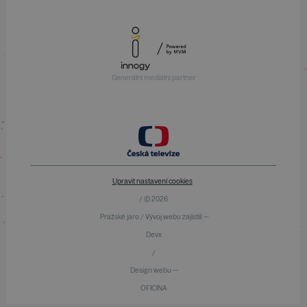
Generální mediální partner
Upravit nastavení cookies
/ © 2026
Pražské jaro / Vývoj webu zajistili —
Devx
/
Design webu —
OFICINA