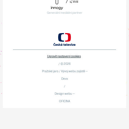
Generální mediální partner
Upravit nastavení cookies
/ © 2026
Pražské jaro / Vývoj webu zajistili —
Devx
/
Design webu —
OFICINA