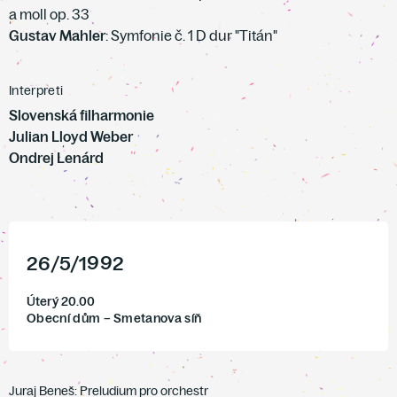
a moll op. 33
Gustav Mahler
: Symfonie č. 1 D dur "Titán"
Interpreti
Slovenská filharmonie
Julian Lloyd Weber
Ondrej Lenárd
26
/
5
/
1992
Úterý 20.00
Obecní dům – Smetanova síň
Juraj Beneš: Preludium pro orchestr