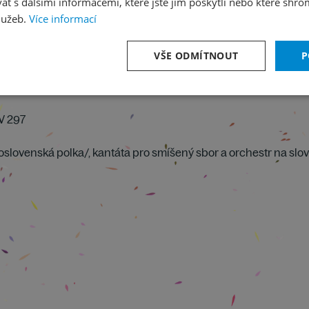
 s dalšími informacemi, které jste jim poskytli nebo které shro
lužeb.
Více informací
VŠE ODMÍTNOUT
P
V 297
koslovenská polka/, kantáta pro smíšený sbor a orchestr na slo