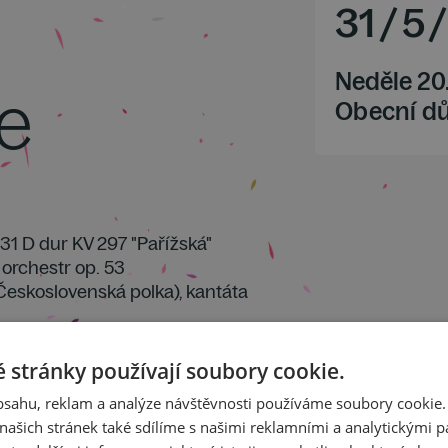
31
/
5
/
Neděle 20
ie
Obecní d
 31 D dur KV 297 "Pařížská"
 orchestr op. 53
! (Československá polka), kantáta
 stránky používají soubory cookie.
obsahu, reklam a analýze návštěvnosti používáme soubory cookie.
ašich stránek také sdílíme s našimi reklamními a analytickými par