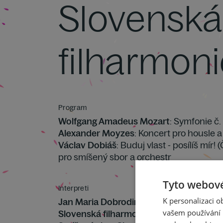
Slovenská
filharmon
Program
Wolfgang Amadeus Mozart
: Symfonie č.
Alexander Moyzes
: Koncert pro housle a
Václav Dobiáš
: Buduj vlast - posílíš mír
pro smíšený sbor a orchestr
Tyto webové
Interpreti
K personalizaci 
Jan Maria Dobrodinský
vašem používání n
Slovenská filharmonie