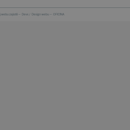
 webu zajistili —
Devx
/
Design webu —
OFICINA