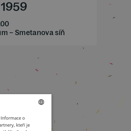
1959
.00
ům – Smetanova síň
 Informace o
CZECH
tnery, kteří je
ENGLISH