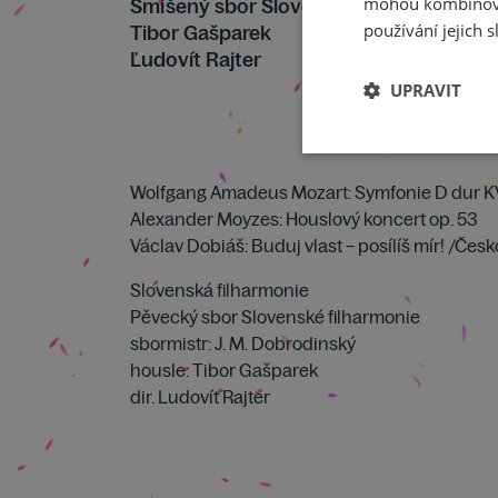
mohou kombinovat
Smíšený sbor Slovenské filharmonie
používání jejich s
Tibor Gašparek
Ľudovít Rajter
UPRAVIT
Wolfgang Amadeus Mozart: Symfonie D dur K
Alexander Moyzes: Houslový koncert op. 53
Václav Dobiáš: Buduj vlast – posílíš mír! /Čes
Slovenská filharmonie
Pěvecký sbor Slovenské filharmonie
sbormistr: J. M. Dobrodinský
housle: Tibor Gašparek
dir. Ludovít Rajter