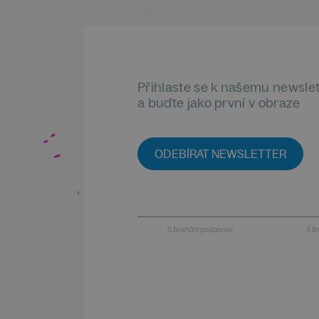
Přihlaste se k našemu newsle
a buďte jako první v obraze
ODEBÍRAT NEWSLETTER
S finanční podporou
S f