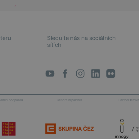
tteru
Sledujte nás na sociálních
sítích
LinkedIn
flickr
inanční podporou
Generální partner
Partner festiv