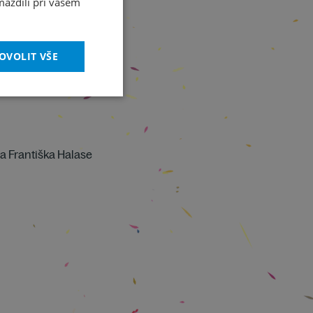
máždili při vašem
OVOLIT VŠE
va Františka Halase