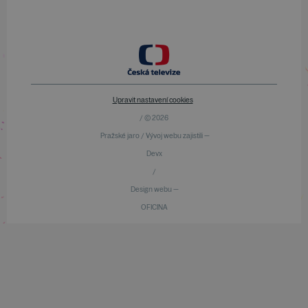
Upravit nastavení cookies
/ © 2026
Pražské jaro / Vývoj webu zajistili —
Devx
/
Design webu —
OFICINA