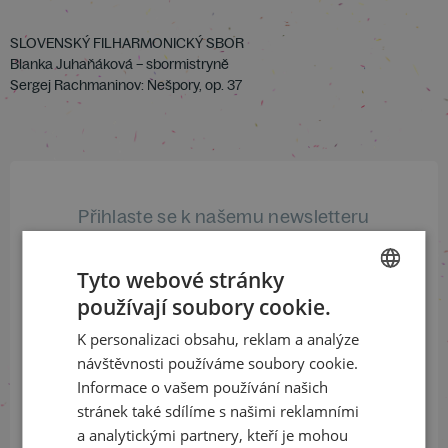
SLOVENSKÝ FILHARMONICKÝ SBOR
Blanka Juhaňáková – sbormistryně
Sergej Rachmaninov: Nešpory, op. 37
Přihlaste se k našemu newsletteru
a buďte jako první v obraze
Tyto webové stránky
ODEBÍRAT NEWSLETTER
používají soubory cookie.
CZECH
K personalizaci obsahu, reklam a analýze
ENGLISH
návštěvnosti používáme soubory cookie.
Sledujte nás na sociálních sítích
Informace o vašem používání našich
stránek také sdílíme s našimi reklamními
LinkedIn
flickr
a analytickými partnery, kteří je mohou