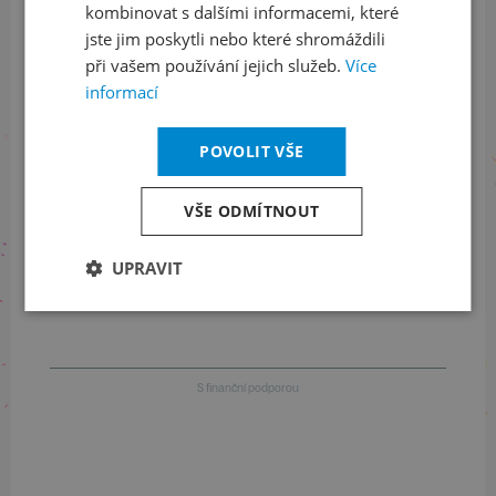
kombinovat s dalšími informacemi, které
jste jim poskytli nebo které shromáždili
při vašem používání jejich služeb.
Více
Informace o stavu objednávek
informací
+420 461 049 232
POVOLIT VŠE
VŠE ODMÍTNOUT
Informace o programu
UPRAVIT
+420 257 310 414
S finanční podporou