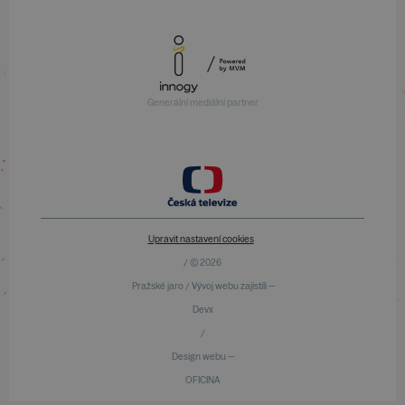
Generální mediální partner
Upravit nastavení cookies
/ © 2026
Pražské jaro / Vývoj webu zajistili —
Devx
/
Design webu —
OFICINA