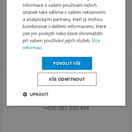
Informace o vašem používání našich
stránek také sdílíme s našimi reklamními
Sledujte nás na sociálních sítích
a analytickými partnery, kteří je mohou
kombinovat s dalšími informacemi, které
LinkedIn
flickr
jste jim poskytli nebo které shromáždili
při vašem používání jejich služeb.
Více
informací
Informace o stavu objednávek
POVOLIT VŠE
+420 461 049 232
VŠE ODMÍTNOUT
UPRAVIT
Informace o programu
+420 257 310 414