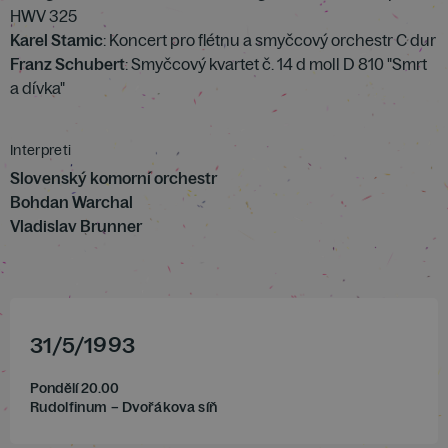
HWV 325
Karel Stamic
: Koncert pro flétnu a smyčcový orchestr C dur
Franz Schubert
: Smyčcový kvartet č. 14 d moll D 810 "Smrt
a dívka"
Interpreti
Slovenský komorní orchestr
Bohdan Warchal
Vladislav Brunner
31
/
5
/
1993
Pondělí 20.00
Rudolfinum – Dvořákova síň