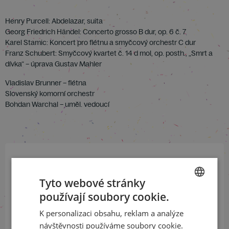
Henry Purcell: Abdelazar, suita
Georg Friedrich Händel: Concerto grosso B dur, op. 6 č. 7
Karel Stamic: Koncert pro flétnu a smyčcový orchestr C dur
Franz Schubert: Smyčcový kvartet č. 14 d mol, op. posth., „Smrt a
dívka“ – úprava Gustav Mahler
Vladislav Brunner – flétna
Slovenský komorní orchestr
Bohdan Warchal – uměl. vedoucí
Přihlaste se k našemu newsletteru
Tyto webové stránky
a buďte jako první v obraze
používají soubory cookie.
CZECH
ODEBÍRAT NEWSLETTER
K personalizaci obsahu, reklam a analýze
ENGLISH
návštěvnosti používáme soubory cookie.