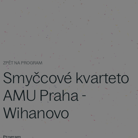
ZPĚT NA PROGRAM
Smyčcové kvarteto
AMU Praha -
Wihanovo
Program