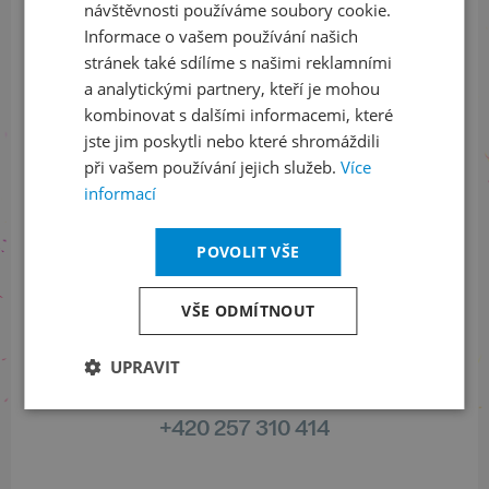
návštěvnosti používáme soubory cookie.
Informace o vašem používání našich
stránek také sdílíme s našimi reklamními
a analytickými partnery, kteří je mohou
Sledujte nás na sociálních sítích
kombinovat s dalšími informacemi, které
LinkedIn
flickr
jste jim poskytli nebo které shromáždili
při vašem používání jejich služeb.
Více
informací
Informace o stavu objednávek
POVOLIT VŠE
+420 461 049 232
VŠE ODMÍTNOUT
UPRAVIT
Informace o programu
+420 257 310 414