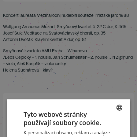
Koncert laureáta Mezinárodní hudební soutěže Pražské jaro 1988
Wolfgang Amadeus Mozart: Smyčcový kvartet č. 22 C dur, K 465
Josef Suk: Meditace na Svatováclavský chorál, op. 35
Antonín Dvořák: Klavírní kvintet A dur, op. 81
Smyčcové kvarteto AMU Praha – Wihanovo
/Leoš Čepický – 1. housle, Jan Schulmeister – 2. housle, Jiří Žigmund
– viola, Aleš Kaspřík – violoncello/
Helena Suchárová – klavír
Přihlaste se k našemu newsletteru
Tyto webové stránky
a buďte jako první v obraze
používají soubory cookie.
CZECH
K personalizaci obsahu, reklam a analýze
ODEBÍRAT NEWSLETTER
ENGLISH