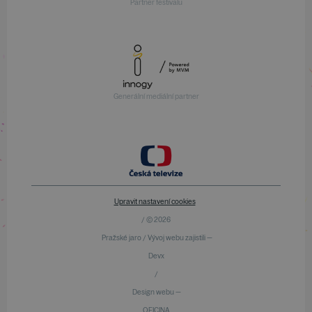
Partner festivalu
Generální mediální partner
Upravit nastavení cookies
/ © 2026
Pražské jaro / Vývoj webu zajistili —
Devx
/
Design webu —
OFICINA