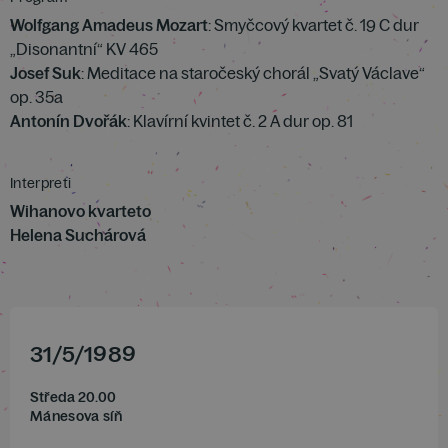
Wolfgang Amadeus Mozart
: Smyčcový kvartet č. 19 C dur
„Disonantní“ KV 465
Josef Suk
: Meditace na staročeský chorál „Svatý Václave“
op. 35a
Antonín Dvořák
: Klavírní kvintet č. 2 A dur op. 81
Interpreti
Wihanovo kvarteto
Helena Suchárová
31
/
5
/
1989
Středa 20.00
Mánesova síň