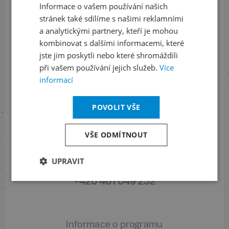
Přihlaste se k našemu newsletteru
Informace o vašem používání našich
a buďte jako první v obraze
stránek také sdílíme s našimi reklamními
a analytickými partnery, kteří je mohou
ODEBÍRAT NEWSLETTER
kombinovat s dalšími informacemi, které
jste jim poskytli nebo které shromáždili
při vašem používání jejich služeb.
Více
informací
Sledujte nás na sociálních sítích
POVOLIT VŠE
LinkedIn
flickr
VŠE ODMÍTNOUT
Informace o stavu objednávek
UPRAVIT
+420 461 049 232
Informace o programu