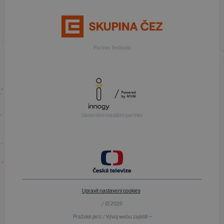
Partner festivalu
Generální mediální partner
Upravit nastavení cookies
/ © 2026
Pražské jaro / Vývoj webu zajistili —