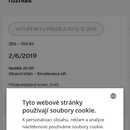
VSTUPENKY V PRODEJI OD 12. 12. 2018
250
–
700
Kč
2
/
6
/
2019
Neděle 20.00
Obecní dům – Smetanova síň
Předpokládaný konec 21.40
Tyto webové stránky
používají soubory cookie.
CZECH
K personalizaci obsahu, reklam a analýze
ENGLISH
návštěvnosti používáme soubory cookie.