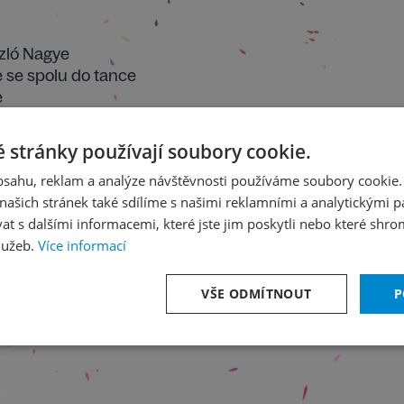
szló Nagye
 se spolu do tance
e
 stránky používají soubory cookie.
obsahu, reklam a analýze návštěvnosti používáme soubory cookie.
ašich stránek také sdílíme s našimi reklamními a analytickými par
 s dalšími informacemi, které jste jim poskytli nebo které shro
lužeb.
Více informací
VŠE ODMÍTNOUT
P