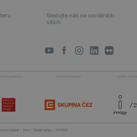
tteru
Sledujte nás na sociálních
sítích
LinkedIn
flickr
inanční podporou
Generální partner
Partner festiv
 webu zajistili —
Devx
/
Design webu —
OFICINA