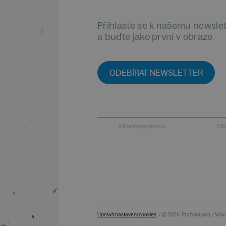
Přihlaste se k našemu newsle
a buďte jako první v obraze
ODEBÍRAT NEWSLETTER
S finanční podporou
S f
Upravit nastavení cookies
/ © 2026
Pražské jaro / Vývoj