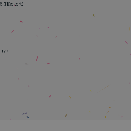
6 (Rückert)
agye