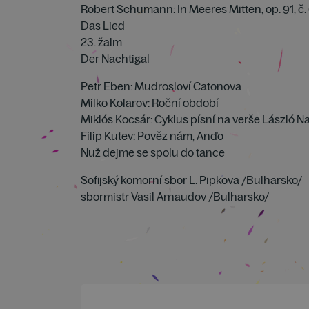
Robert Schumann: In Meeres Mitten, op. 91, č. 
Das Lied
23. žalm
Der Nachtigal
Petr Eben: Mudrosloví Catonova
Milko Kolarov: Roční období
Miklós Kocsár: Cyklus písní na verše László N
Filip Kutev: Pověz nám, Anďo
Nuž dejme se spolu do tance
Sofijský komorní sbor L. Pipkova /Bulharsko/
sbormistr Vasil Arnaudov /Bulharsko/