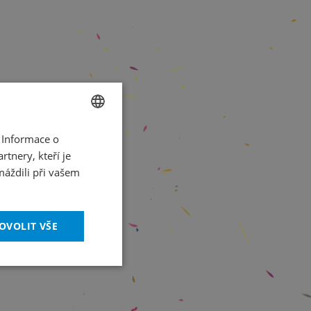
 Informace o
CZECH
tnery, kteří je
ENGLISH
máždili při vašem
OVOLIT VŠE