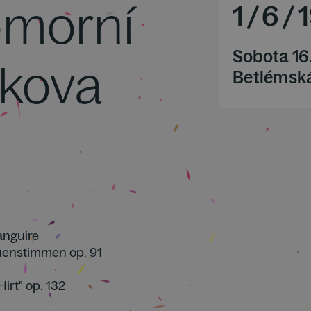
omorní
1
/
6
/
Sobota 16
pkova
Betlémsk
languire
uenstimmen op. 91
Hirt" op. 132