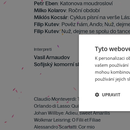
Petr Eben
: Katonova moudrosloví
Milko Kolarov
: Roční období
Miklós Kocsár
: Cyklus písní na verše Lá
Filip Kutev
: Pověz nám, Anďo; Nuž, dejme
Filip Kutev
: Nuž, dejme se spolu do tanc
Tyto webové
Interpreti
Vasil Arnaudov
K personalizaci 
Sofijský komorní sbor L. Pipkova
vašem používání n
mohou kombinovat
používání jejich s
UPRAVIT
Claudio Monteverdi: Tři canzony
Orlando di Lasso: Qui regit astra
Johan Willbye: Adieu, sweet Amarilis
Wolkmar Leisring: O Filii et Filiae
Alessandro Scarlatti: Cor mio