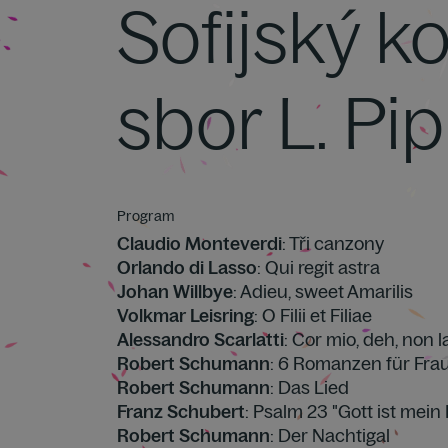
Sofijský k
sbor L. Pi
Program
Claudio Monteverdi
: Tři canzony
Orlando di Lasso
: Qui regit astra
Johan Willbye
: Adieu, sweet Amarilis
Volkmar Leisring
: O Filii et Filiae
Alessandro Scarlatti
: Cor mio, deh, non 
Robert Schumann
: 6 Romanzen für Fra
Robert Schumann
: Das Lied
Franz Schubert
: Psalm 23 "Gott ist mein 
Robert Schumann
: Der Nachtigal