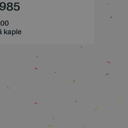
1985
.00
á kaple