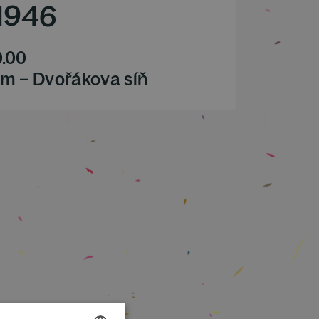
1946
0.00
m – Dvořákova síň