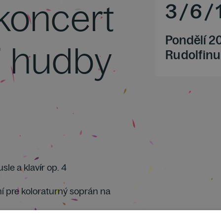
 koncert
3
/
6
/
Pondělí 2
j hudby
Rudolfinu
sle a klavír op. 4
ní pre koloraturný soprán na
vír op. 11