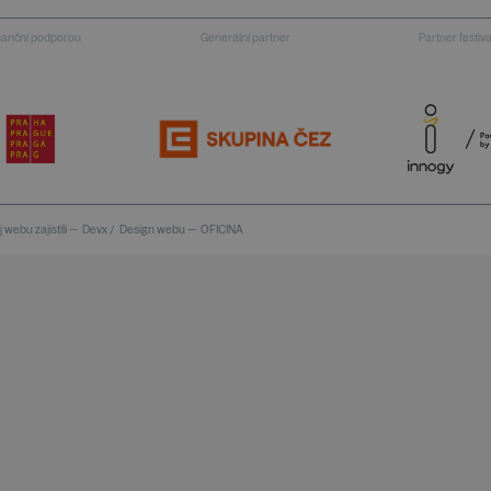
inanční podporou
Generální partner
Partner festiv
 webu zajistili —
Devx
/
Design webu —
OFICINA