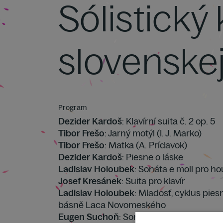
Sólistický
slovenske
Program
Dezider Kardoš
: Klavírní suita č. 2 op. 5
Tibor Frešo
: Jarný motýl (I. J. Marko)
Tibor Frešo
: Matka (A. Prídavok)
Dezider Kardoš
: Piesne o láske
Ladislav Holoubek
: Sonáta e moll pro hou
Josef Kresánek
: Suita pro klavír
Ladislav Holoubek
: Mladosť, cyklus pies
básně Laca Novomeského
Eugen Suchoň
: Sonatina pro housle a kla