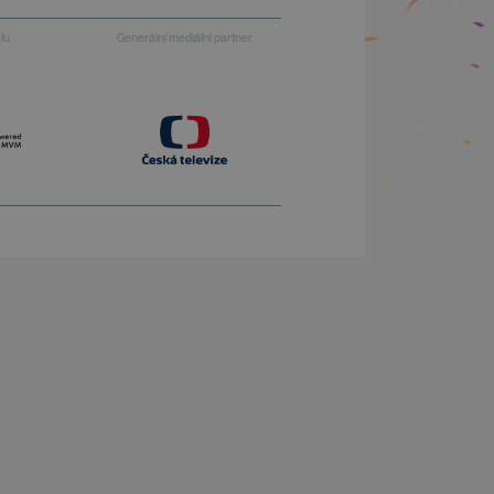
alu
Generální mediální partner