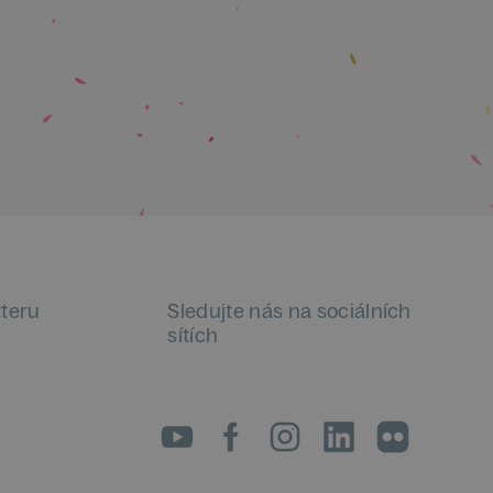
tteru
Sledujte nás na sociálních
sítích
LinkedIn
flickr