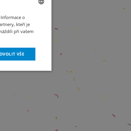
 Informace o
CZECH
tnery, kteří je
ENGLISH
máždili při vašem
OVOLIT VŠE