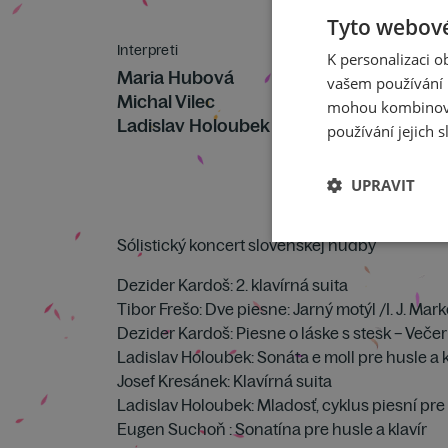
Tyto webové
Interpreti
K personalizaci 
Maria Hubová
vašem používání n
Michal Vilec
mohou kombinovat
Ladislav Holoubek
používání jejich s
UPRAVIT
Sólistický koncert slovenskej hudby
Dezider Kardoš: 2. klavírná suita
Tibor Frešo: Dve piesne: Jarný motýl /I. J. Mar
Dezider Kardoš: Piesne o láske s stesk – Večer
Ladislav Holoubek: Sonáta e moll pre husle a kl
Josef Kresánek: Klavírná suita
Ladislav Holoubek: Mladosť, cyklus piesní p
Eugen Suchoň : Sonatína pre husle a klavír