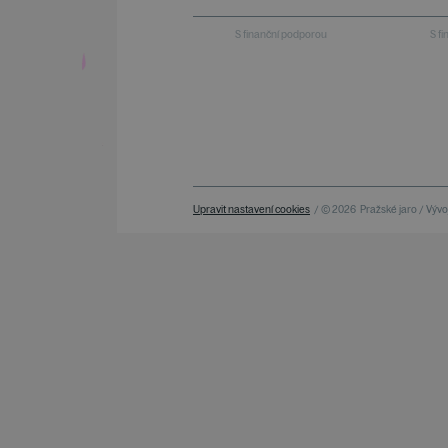
S finanční podporou
S f
Upravit nastavení cookies
/ © 2026
Pražské jaro / Vývoj