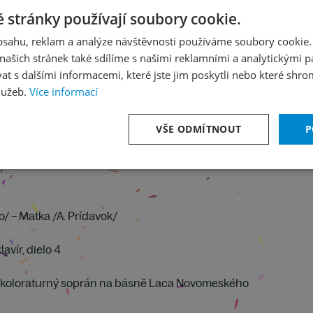
 stránky používají soubory cookie.
obsahu, reklam a analýze návštěvnosti používáme soubory cookie.
ašich stránek také sdílíme s našimi reklamními a analytickými par
 s dalšími informacemi, které jste jim poskytli nebo které shro
lužeb.
Více informací
VŠE ODMÍTNOUT
P
ko/ – Matka /A. Prídavok/
avír, dielo 4
re koloraturný soprán na básně Laca Novomeského