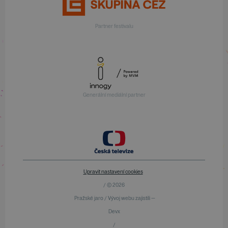
Partner festivalu
Generální mediální partner
Upravit nastavení cookies
/ © 2026
Pražské jaro / Vývoj webu zajistili —
Devx
/