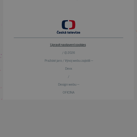
Upravit nastavení cookies
/ © 2026
Pražské jaro / Vývoj webu zajistili —
Devx
/
Design webu —
OFICINA