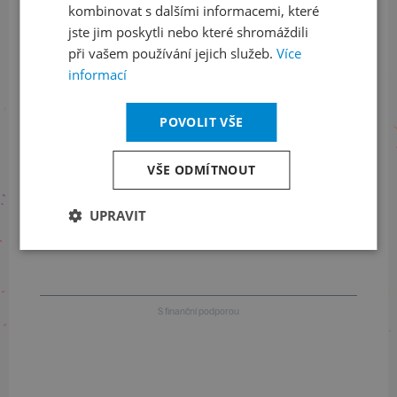
kombinovat s dalšími informacemi, které
jste jim poskytli nebo které shromáždili
při vašem používání jejich služeb.
Více
Informace o stavu objednávek
informací
+420 461 049 232
POVOLIT VŠE
VŠE ODMÍTNOUT
Informace o programu
UPRAVIT
+420 257 310 414
S finanční podporou