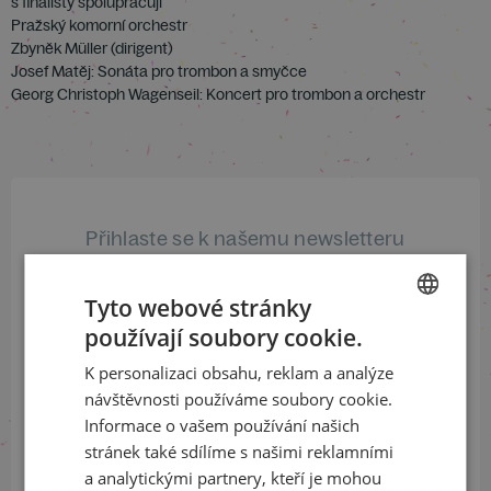
s finalisty spolupracují
Pražský komorní orchestr
Zbyněk Müller (dirigent)
Josef Matěj: Sonáta pro trombon a smyčce
Georg Christoph Wagenseil: Koncert pro trombon a orchestr
Přihlaste se k našemu newsletteru
a buďte jako první v obraze
Tyto webové stránky
ODEBÍRAT NEWSLETTER
používají soubory cookie.
CZECH
K personalizaci obsahu, reklam a analýze
ENGLISH
návštěvnosti používáme soubory cookie.
Sledujte nás na sociálních sítích
Informace o vašem používání našich
stránek také sdílíme s našimi reklamními
LinkedIn
flickr
a analytickými partnery, kteří je mohou