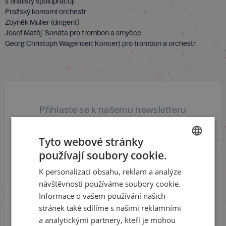
s finalisty spolupracují
Pražský komorní orchestr
Zbyněk Müller (dirigent)
Josef Matěj: Sonáta pro trombon a smyčce
Georg Christoph Wagenseil: Koncert pro trombon a orchestr
Přihlaste se k našemu newsletteru
a buďte jako první v obraze
Tyto webové stránky
ODEBÍRAT NEWSLETTER
používají soubory cookie.
CZECH
K personalizaci obsahu, reklam a analýze
ENGLISH
návštěvnosti používáme soubory cookie.
Sledujte nás na sociálních sítích
Informace o vašem používání našich
stránek také sdílíme s našimi reklamními
LinkedIn
flickr
a analytickými partnery, kteří je mohou