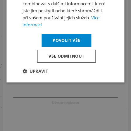
kombinovat s dalšími informacemi, které
jste jim poskytli nebo které shromáždili
při vašem používání jejich služeb.
Více
Informace o stavu objednávek
informací
+420 461 049 232
POVOLIT VŠE
VŠE ODMÍTNOUT
Informace o programu
UPRAVIT
+420 257 310 414
S finanční podporou