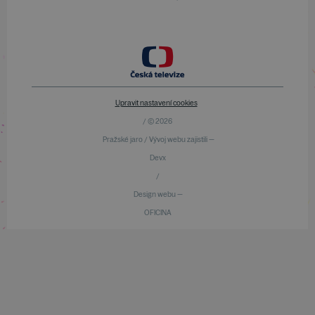
Upravit nastavení cookies
/ © 2026
Pražské jaro / Vývoj webu zajistili —
Devx
/
Design webu —
OFICINA