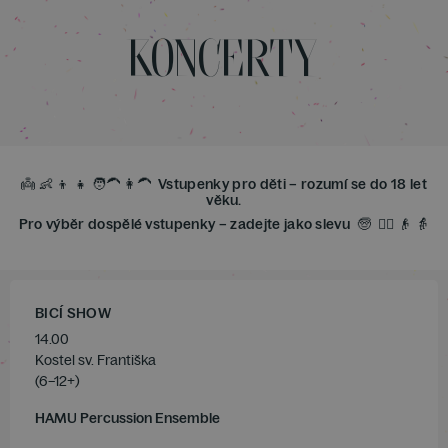
KONCERTY
👼 👶 👦 👧 🧑‍🦱 👩‍🦱 Vstupenky pro děti
– rozumí se do 18 let
věku.
Pro výběr dospělé vstupenky
– zadejte jako slevu 🧓 👱‍♀️ 👴 👵
BICÍ SHOW
14.00
Kostel sv. Františka
(6–12+)
HAMU Percussion Ensemble