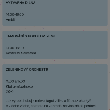
VÝTVARNÁ DÍLNA
14.00–19.00
Ambit
JAMOVÁNÍ S ROBOTEM YuMi
14.00–19.00
Kostel sv. Salvátora
ZELENINOVÝ ORCHESTR
15.00 a 17.00
Klášterní zahrada
(10+)
Jak vyrobit hoboj z mrkve, fagot z lilku a flétnu z okurky?
A z čeho všeho, co roste na zahradě, se vlastně dá postavit