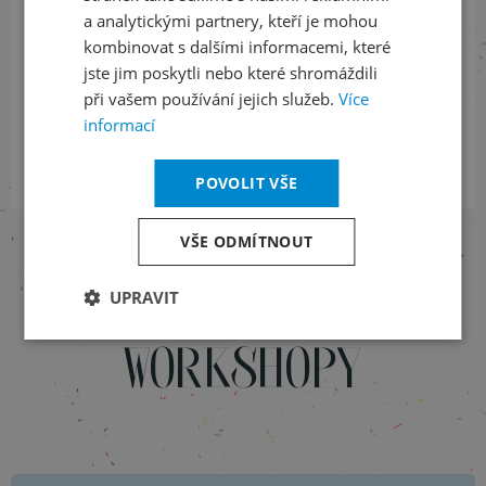
a analytickými partnery, kteří je mohou
projekci s živou hudbou. Nahlédněte do samé struktury věcí,
života rostlin i mikroskopických živočichů
kombinovat s dalšími informacemi, které
a objevujte skrytou krásu. Prolétneme se sousedními
jste jim poskytli nebo které shromáždili
galaxiemi i barevnými vortexy černých děr.
při vašem používání jejich služeb.
Více
informací
VSTUP VOLNÝ
POVOLIT VŠE
VŠE ODMÍTNOUT
UPRAVIT
WORKSHOPY