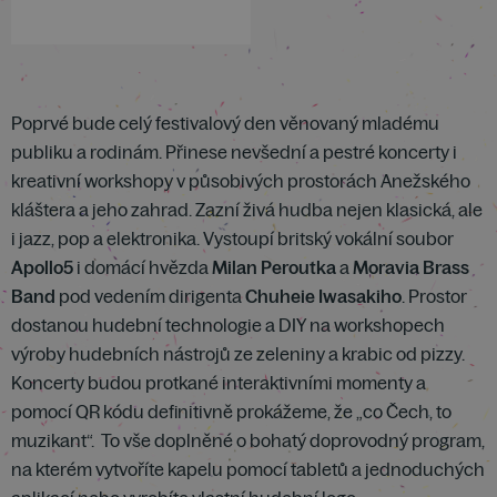
Poprvé bude celý festivalový den věnovaný mladému
publiku a rodinám. Přinese nevšední a pestré koncerty i
kreativní workshopy v působivých prostorách Anežského
kláštera a jeho zahrad. Zazní živá hudba nejen klasická, ale
i jazz, pop a elektronika. Vystoupí britský vokální soubor
Apollo5
i domácí hvězda
Milan Peroutka
a
Moravia Brass
Band
pod vedením dirigenta
Chuheie Iwasakiho
. Prostor
dostanou hudební technologie a DIY na workshopech
výroby hudebních nástrojů ze zeleniny a krabic od pizzy.
Koncerty budou protkané interaktivními momenty a
pomocí QR kódu definitivně prokážeme, že „co Čech, to
muzikant“. To vše doplněné o bohatý doprovodný program,
na kterém vytvoříte kapelu pomocí tabletů a jednoduchých