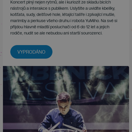
Koncert plný nejen rytmů, ale i kuriozit ze skladu bicích
nástrojů a interakce s publikem. Uslyšíte a uvidíte kbelíky,
košťata, sudy, dešťové hole, létající talíře i zpívající mušle,
marimby a perkuse všeho druhu i robota YuMiho. Na své si
přijdou hlavně mladší posluchači od 6 do 12 let a jejich
rodiče, nudit se ale nebudou ani starší sourozenci.
VYPRODÁNO