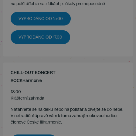
na polštářích a na zídkách, s úkoly pro neposedné.
VYPRODÁNO OD 15.00
VYPRODÁNO OD 17.00
CHILL-OUT KONCERT
ROCKHarmonie
18.00
Klášterní zahrada
Natáhněte se na deku nebo na polštář a dívejte se do nebe.
V netradiční úpravě vám k tomu zahrají rockovou hudbu
členové České filharmonie.