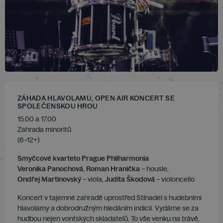
ZÁHADA HLAVOLAMU, OPEN AIR KONCERT SE
SPOLEČENSKOU HROU
15.00 a 17.00
Zahrada minoritů
(6–12+)
Smyčcové kvarteto Prague Philharmonia
Veronika Panochová, Roman Hranička
– housle,
Ondřej Martinovský
– viola,
Judita Škodová
– violoncello
Koncert v tajemné zahradě uprostřed Stínadel s hudebními
hlavolamy a dobrodružným hledáním indicií. Vydáme se za
hudbou nejen vontských skladatelů. To vše venku na trávě,