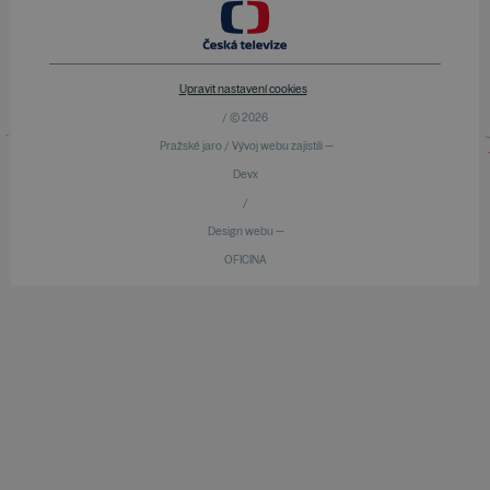
Upravit nastavení cookies
/ © 2026
Pražské jaro / Vývoj webu zajistili —
Devx
/
Design webu —
OFICINA