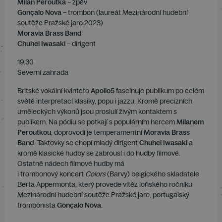
Milan Peroutka
– zpěv
Gonçalo Nova
– trombon (laureát Mezinárodní hudební
soutěže Pražské jaro 2023)
Moravia Brass Band
Chuhei Iwasaki
– dirigent
19.30
Severní zahrada
Britské vokální kvinteto
Apollo5
fascinuje publikum po celém
světě interpretací klasiky, popu i jazzu. Kromě precizních
uměleckých výkonů jsou proslulí živým kontaktem s
publikem. Na pódiu se potkají s populárním hercem
Milanem
Peroutkou
, doprovodí je temperamentní
Moravia Brass
Band
. Taktovky se chopí mladý dirigent
Chuhei Iwasaki
a
kromě klasické hudby se zabrousí i do hudby filmové.
Ostatně nádech filmové hudby má
i trombonový koncert
Colors
(Barvy) belgického skladatele
Berta Appermonta, který provede vítěz loňského ročníku
Mezinárodní hudební soutěže Pražské jaro, portugalský
trombonista
Gonçalo Nova
.