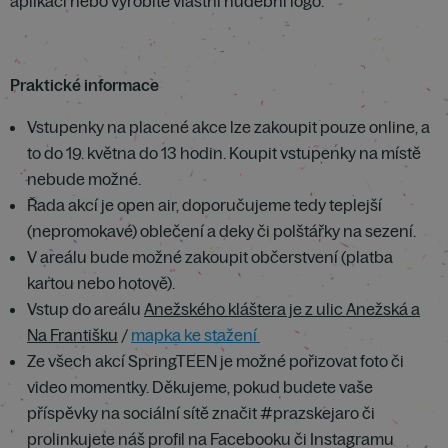
aplikací nebo vyrobíte vlastní hudební logo.
Praktické informace
Vstupenky na placené akce lze zakoupit pouze online, a
to do 19. května do 13 hodin. Koupit vstupenky na místě
nebude možné.
Řada akcí je open air, doporučujeme tedy teplejší
(nepromokavé) oblečení a deky či polštářky na sezení.
V areálu bude možné zakoupit občerstvení (platba
kartou nebo hotově).
Vstup do areálu
Anežského kláštera je z ulic Anežská a
Na Františku
/
mapka ke stažení
Ze všech akcí SpringTEEN je možné pořizovat foto či
video momentky. Děkujeme, pokud budete vaše
příspěvky na sociální sítě značit #prazskejaro či
prolinkujete náš profil na Facebooku či Instagramu