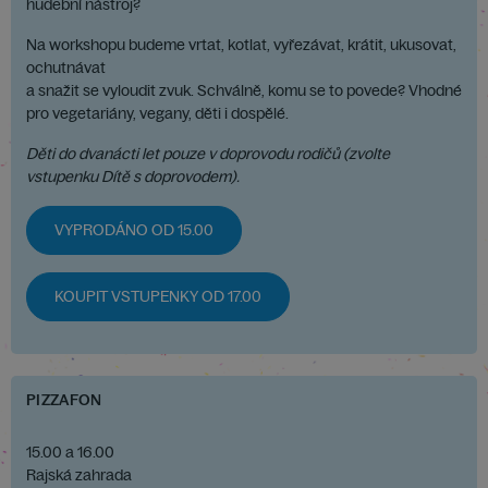
hudební nástroj?
Na workshopu budeme vrtat, kotlat, vyřezávat, krátit, ukusovat,
ochutnávat
a snažit se vyloudit zvuk. Schválně, komu se to povede? Vhodné
pro vegetariány, vegany, děti i dospělé.
Děti do dvanácti let pouze v doprovodu rodičů (zvolte
vstupenku Dítě s doprovodem).
VYPRODÁNO OD 15.00
KOUPIT VSTUPENKY OD 17.00
PIZZAFON
15.00 a 16.00
Rajská zahrada