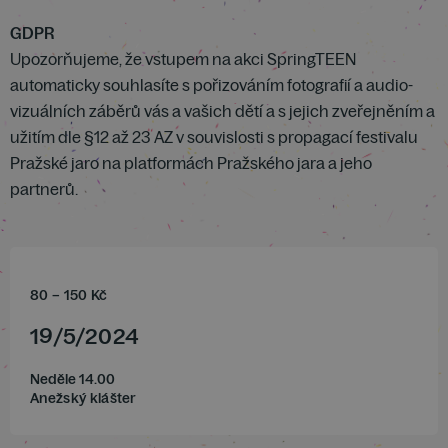
GDPR
Upozorňujeme, že vstupem na akci SpringTEEN
automaticky souhlasíte s pořizováním fotografií a audio-
vizuálních záběrů vás a vašich dětí a s jejich zveřejněním a
užitím dle §12 až 23 AZ v souvislosti s propagací festivalu
Pražské jaro na platformách Pražského jara a jeho
partnerů.
80
–
150
Kč
19
/
5
/
2024
Neděle 14.00
Anežský klášter