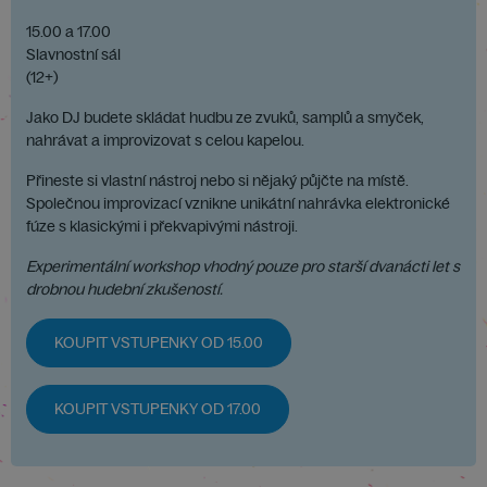
15.00 a 17.00
Slavnostní sál
(12+)
Jako DJ budete skládat hudbu ze zvuků, samplů a smyček,
nahrávat a improvizovat s celou kapelou.
Přineste si vlastní nástroj nebo si nějaký půjčte na místě.
Společnou improvizací vznikne unikátní nahrávka elektronické
fúze s klasickými i překvapivými nástroji.
Experimentální workshop vhodný pouze pro starší dvanácti let s
drobnou hudební zkušeností.
KOUPIT VSTUPENKY OD 15.00
KOUPIT VSTUPENKY OD 17.00