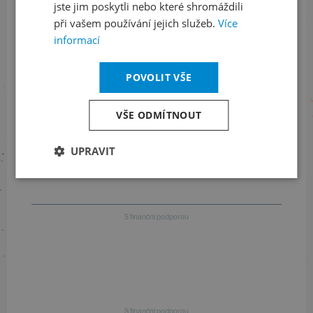
jste jim poskytli nebo které shromáždili
Informace o stavu objednávek
při vašem používání jejich služeb.
Více
informací
+420 461 049 232
POVOLIT VŠE
Informace o programu
VŠE ODMÍTNOUT
+420 257 310 414
UPRAVIT
S finanční podporou
S finanční podporou