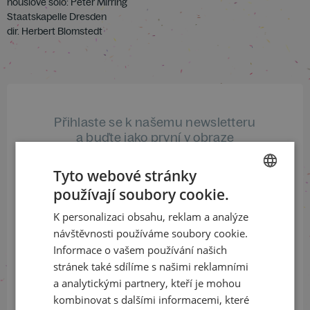
houslové sólo: Peter Mirring
Staatskapelle Dresden
dir. Herbert Blomstedt
Přihlaste se k našemu newsletteru
a buďte jako první v obraze
Tyto webové stránky
ODEBÍRAT NEWSLETTER
používají soubory cookie.
CZECH
K personalizaci obsahu, reklam a analýze
ENGLISH
návštěvnosti používáme soubory cookie.
Sledujte nás na sociálních sítích
Informace o vašem používání našich
stránek také sdílíme s našimi reklamními
LinkedIn
flickr
a analytickými partnery, kteří je mohou
kombinovat s dalšími informacemi, které