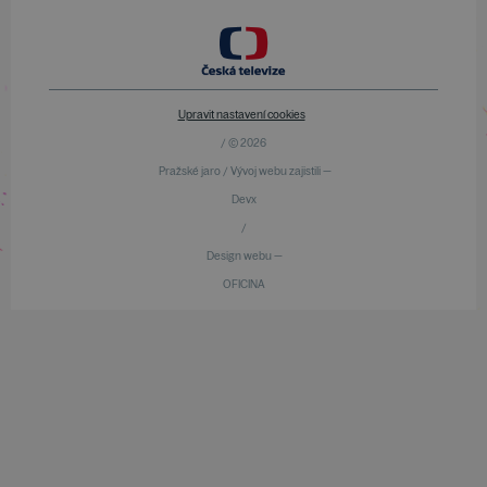
Upravit nastavení cookies
/ © 2026
Pražské jaro / Vývoj webu zajistili —
Devx
/
Design webu —
OFICINA